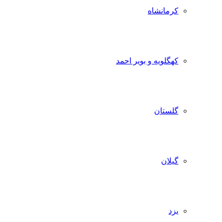
کرمانشاه
کهگلویه و بویر احمد
گلستان
گیلان
یزد