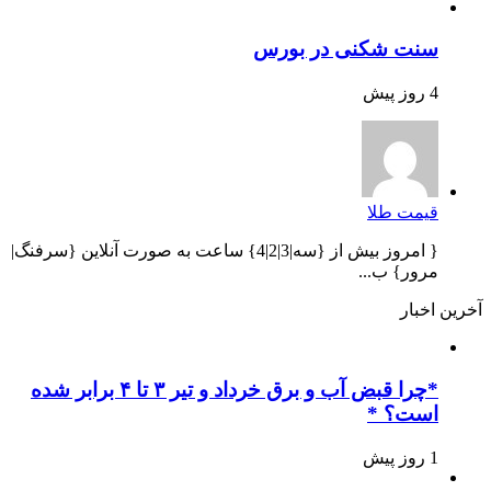
سنت شکنی در بورس
4 روز پیش
قیمت طلا
{ امروز بیش از {سه|3|2|4} ساعت به صورت آنلاین {سرفنگ|
مرور} ب...
آخرین اخبار
*چرا قبض آب و برق خرداد و تیر ۳ تا ۴ برابر شده
است؟ *
1 روز پیش