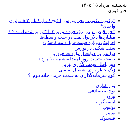
پنجشنبه, مرداد ۱۵ ۱۴۰۵
خبر فوری
*رکوردشکنی تاریخی بورس با فتح کانال کانال ۵.۴ میلیون
واحدی*
*چرا قبض آب و برق خرداد و تیر ۳ تا ۴ برابر شده است؟ *
میلیاردها دلار پول نفت در جیب واسطه‌ها
افزایش دوباره قیمت‌ها یا ادامه کاهش؟
سنت شکنی در بورس
درآمدزایی دولت از واردات خودرو
صفحه نخست روزنامه‌ها – شنبه ۱۰ مرداد
دور باطل قیمت گذاری بنزین
زنگ خطر برای اشتغال صنعتی
کوچ سرمایه‌گذاران به سمت خرید «خانه دوم»؟
نوار کناری
نوشته تصادفی
ورود
اینستاگرام
یوتیوب
توییتر
فیسبوک