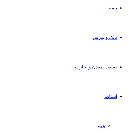
بیمه
بانک و بورس
صنعت،معدن و تجارت
استانها
همه