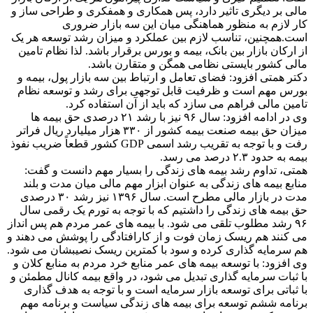
مالی بر دیگری تاثیر دارد، پس همکاری و همفکری و طراحی ساز و
کار لازم به منظور هماهنگی میان این سه بازار ضروری
است.همچنین، تناسب لازم بین عملکرد و میزان رشد توسعه هر یک
از ارکان بازار بین بانک، بیمه و بورس برقرار باشد. لذا نظام تامین
مالی کشور بایستی نظامی همگن و متقارن باشد.
دکتر همتی افزود: فضای تعامل و ارتباط بین سه بازار پول، بیمه و
بورس مهم است و ظرفیت قابل توجهی برای رشد و توسعه نظام
تامین مالی فراهم می سازد که باید از آن استفاده کرد.
وی در ادامه افزود: سال ۹۶ نیز با رشد ۲۱ درصدی حق بیمه ها
میزان حق بیمه صنعت بیمه کشور از ۳۳۰ هزار میلیارد ریال فراتر
رفت و با توجه به تقریب رشد اسمی GDP کشور قطعاً ضریب نفوذ
بیمه به حدود ۲.۳ درصد می رسد.
همتی، تداوم رشد بیمه های زندگی را بسیار مهم دانست و گفت:
منابع بیمه های زندگی به عنوان ابزار مهم مالی میان مدت و بلند
مدت در بازار مالی مطرح است. سال ۱۳۹۶ نیز رشد ۳۰ درصدی
حق بیمه های زندگی را داشتیم که با توجه به تورم یک رقمی سال
۹۶ رشد مطلوب تلقی می شود. با بیمه های عمر مردم هم پس انداز
می کنند هم ریسک زمان فوت و از کارافتادگی را پوشش می دهند و
هم سرمایه گذاری کرده و سود با کمترین ریسک نصیبشان می شود.
وی افزود: با توسعه بیمه های عمر منابع خرد مردم به منابع کلان و
با ثبات سرمایه گذاری تبدیل می شود، در واقع بیمه کانال مطمئن و
با ثباتی برای توسعه بازار سرمایه است و با توجه به هدف گذاری
برنامه ششم توسعه برای بیمه های زندگی سیاست و برنامه مهم