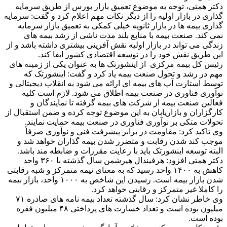
دکتر همتی، توجه به موضوع تعمیق بازار بورس از طریق سرمایه
گذاری در بازار اولیه را از دیگر نکات مهم اعلام کرد و گفت: سرمایه
گذاری بیمه ها در بازار ثانویه خیلی کمکی به تعمیق بازار سرمایه
نمی کند. صنعت بیمه با منابع بلند مدت ناشی از رشد بیمه های
زندگی می تواند در بازار اولیه نقش آفرینی بیشتری داشته باشد و از
این طریق نقش خود را در توسعه اقتصادی کشور ایفا کند.
رئیس کل بیمه مرکزی از اینشورتک ها به عنوان یکی از زمینه های
مهم در رشد و تحول صنعت بیمه یاد کرد و گفت: اینشورتک که
توسط استارت آپ های بیمه ای ارائه می شود به انقلاب دیجیتالی و
نوآوری فناوری در صنعت بیمه اطلاق می شود. لازم است کلیه
فعالین صنعت بیمه از شرکت های بیمه گرفته تا نمایندگان و
کارگزاران و بازاریابان به این موضوع توجه کرده و ضمن استقبال از
تحولات متکی بر نوآوری فناوری در صنعت بیمه حمایت نمایند.
وی تاکید کرد: مقاومت در برابر پیشرفت فنی و نوآوری صرفاً
موجب کند شدن رقابت و متضرر شدن بیمه گذاران خواهد شد و
البته توسعه اینشورتک باید با رعایت مقررات و ضابطه مند باشد.
دکتر همتی افزود: هرفیندال هیرشمن سال گذشته با ۳۶۰ واحد
کاهش به ۱۴۰۰ واحد رسید که به معنای نیمه متمرکز و شبه رقابتی
شدن بازار بیمه است. رسیدن این شاخص به ۱۰۰۰ واحد، بازار بیمه
را کاملا غیر متمرکز و رقابتی خواهد کرد.
وی خاطر نشان کرد: سال گذشته تعداد بیمه نامه های صادره ۷۱
میلیون بوده است و تعداد خسارت های پرداختی ۴۸ میلیون فقره
بوده است.