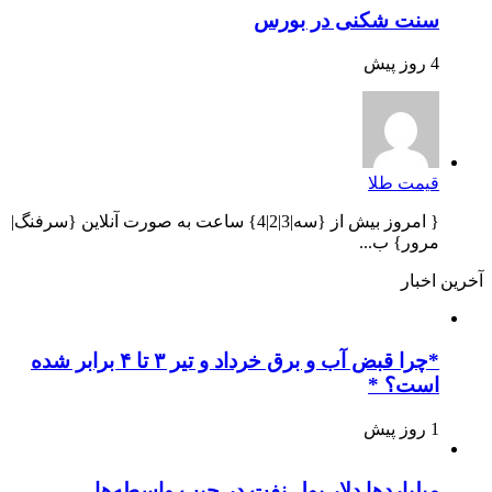
سنت شکنی در بورس
4 روز پیش
قیمت طلا
{ امروز بیش از {سه|3|2|4} ساعت به صورت آنلاین {سرفنگ|
مرور} ب...
آخرین اخبار
*چرا قبض آب و برق خرداد و تیر ۳ تا ۴ برابر شده
است؟ *
1 روز پیش
میلیاردها دلار پول نفت در جیب واسطه‌ها