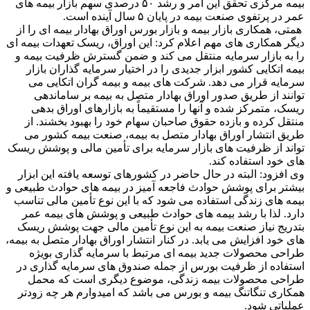
بیمه مرکزی تحقق این امر و رشد ۵۰ درصدی سهم بازار بیمه های
عمر در پرتفوی صنعت بیمه در پایان ۵ سال آینده است.
همتی، همکاری بازار بیمه و بازار بورس اوراق بهادار بیمه ای را از
دیگر همکاری های مهم اعلام کرد: این اوراق، ریسک تعهدات بیمه ای
را به بازار سرمایه منتقل می کند و ضمن گسترش ظرفیت بیمه و
بیمه اتکایی کشور ابزار جدیدی را در اختیار سرمایه گذاران بازار
سرمایه قرار می دهد. شرکت های بیمه و بیمه گران اتکایی می
توانند از طریق صدور اوراق بهادار متصل به بیمه بر ساماندهی
ریسک، متمرکز شده و آنها را مستقیماً به بازارهای اوراق بدهی
منتقل کرده و بازده حقوق صاحبان سهام خود را بهبود بخشند. از
طریق انتشار اوراق بهادار متصل به بیمه، صنعت بیمه کشور می
تواند از ظرفیت های بازار سرمایه برای تأمین مالی و پوشش ریسک
های خود استفاده کند.
وی افزود: البته در حال حاضر در کشورهای توسعه یافته این ابزار
بیشتر برای پوشش حوادث فاجعه آمیز در بیمه های حوادث طبیعی و
بیمه های زندگی استفاده می شود که با این نوع تأمین مالی تناسب
دارد. لذا با رشد بیمه های حوادث طبیعی و پوشش های بیمه عمر
بتدریج نیاز صنعت بیمه به این نوع تأمین مالی جهت پوشش ریسک
های خود افزایش می یابد. در کنار انتشار اوراق بهادار متصل به بیمه،
طراحی محصولات جدید بیمه ای مرتبط با سرمایه گذاری بویژه
استفاده از ظرفیت بورس از جمله صندوق های سرمایه گذاری در
طراحی محصولات بیمه زندگی، موضوع دیگری است که محمل
همکاری تنگاتنگ بیمه و بورس می باشد که امیدوارم هر چه زودتر
عملیاتی شود.