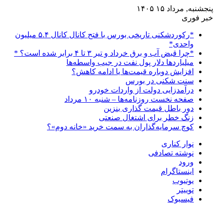
پنجشنبه, مرداد ۱۵ ۱۴۰۵
خبر فوری
*رکوردشکنی تاریخی بورس با فتح کانال کانال ۵.۴ میلیون
واحدی*
*چرا قبض آب و برق خرداد و تیر ۳ تا ۴ برابر شده است؟ *
میلیاردها دلار پول نفت در جیب واسطه‌ها
افزایش دوباره قیمت‌ها یا ادامه کاهش؟
سنت شکنی در بورس
درآمدزایی دولت از واردات خودرو
صفحه نخست روزنامه‌ها – شنبه ۱۰ مرداد
دور باطل قیمت گذاری بنزین
زنگ خطر برای اشتغال صنعتی
کوچ سرمایه‌گذاران به سمت خرید «خانه دوم»؟
نوار کناری
نوشته تصادفی
ورود
اینستاگرام
یوتیوب
توییتر
فیسبوک