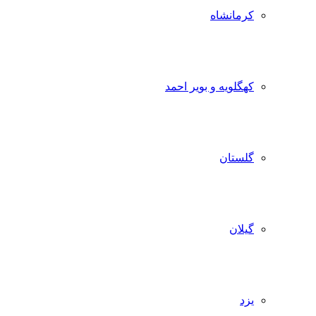
کرمانشاه
کهگلویه و بویر احمد
گلستان
گیلان
یزد