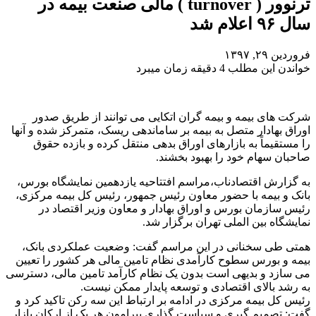
ترنوور ( turnover ) مالی صنعت بیمه در
سال ۹۶ اعلام شد
فروردین ۲۹, ۱۳۹۷
خواندن این مطلب 4 دقیقه زمان میبرد
شرکت های بیمه و بیمه گران اتکایی می توانند از طریق صدور
اوراق بهادار متصل به بیمه بر ساماندهی ریسک، متمرکز شده و آنها
را مستقیماً به بازارهای اوراق بدهی منتقل کرده و بازده حقوق
صاحبان سهام خود را بهبود بخشند.
به گزارش اقتصادناب،مراسم افتتاحیه یازدهمین نمایشگاه بورس،
بانک و بیمه با حضور معاون رئیس جمهور، رئیس کل بیمه مرکزی،
رئیس سازمان بورس و اوراق بهادار و معاون وزیر اقتصاد در
نمایشگاه بین الملی تهران برگزار شد.
همتی طی سخنانی در این مراسم گفت: وضعیت عملکردی بانک،
بیمه و بورس سطوح کارآمدی نظام تامین مالی هر کشور را تعیین
می سازد و بدیهی است بدون یک نظام کارآمد تامین مالی، دسترسی
به رشد بالای اقتصادی و توسعه پایدار ممکن نیست.
رئیس کل بیمه مرکزی در ادامه بر ارتباط این سه رکن تاکید کرد و
گفت: تصمیم گیری و سیاست گذاری پیرامون هر یک از ارکان بازار