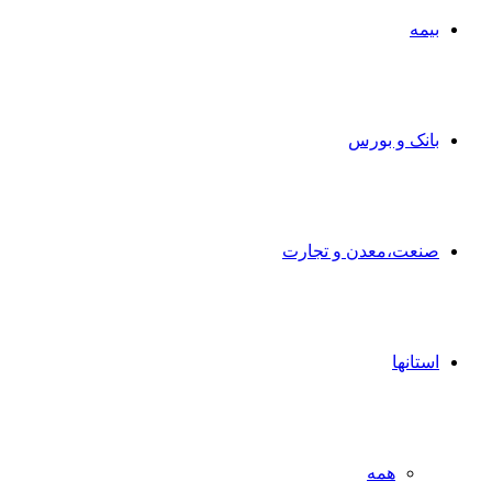
بیمه
بانک و بورس
صنعت،معدن و تجارت
استانها
همه