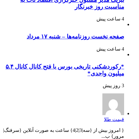
مناسبت روز خبرنگار
4 ساعت پیش
صفحه نخست روزنامه‌ها – شنبه ۱۷ مرداد
4 ساعت پیش
*رکوردشکنی تاریخی بورس با فتح کانال کانال ۵.۴
میلیون واحدی*
3 روز پیش
قیمت طلا
{ امروز بیش از {سه|3|2|4} ساعت به صورت آنلاین {سرفنگ|
مرور} ب...