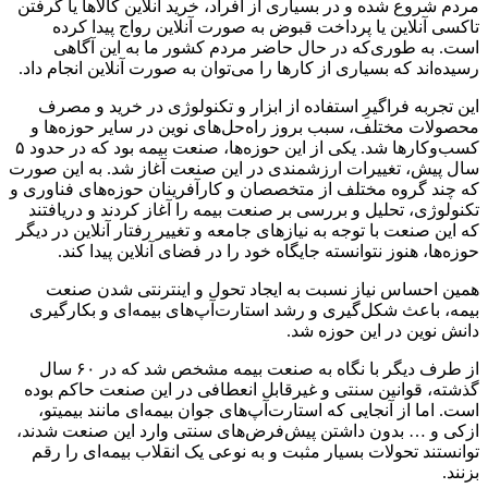
مردم شروع شده و در بسیاری از افراد، خرید آنلاین کالاها یا گرفتن
تاکسی آنلاین یا پرداخت قبوض به صورت آنلاین رواج پیدا کرده
است. به طوری‌که در حال حاضر مردم کشور ما به این آگاهی
رسیده‌اند که بسیاری از کارها را می‌توان به صورت آنلاین انجام داد.
این تجربه فراگیرِ استفاده از ابزار و تکنولوژی در خرید و مصرف
محصولات مختلف، سبب بروز راه‌حل‌های نوین در سایر حوزه‌ها و
کسب‌و‌کارها شد. یکی از این حوزه‌ها، صنعت بیمه بود که در حدود ۵
سال پیش، تغییرات ارزشمندی در این صنعت آغاز شد. به این صورت
که چند گروه مختلف از متخصصان و کارآفرینان حوزه‌های فناوری و
تکنولوژی، تحلیل و بررسی بر صنعت بیمه را آغاز کردند و دریافتند
که این صنعت با توجه به نیازهای جامعه و تغییر رفتار آنلاین در دیگر
حوزه‌ها، هنوز نتوانسته جایگاه خود را در فضای آنلاین پیدا کند.
همین احساس نیاز نسبت به ایجاد تحول و اینترنتی شدن صنعت
بیمه، باعث شکل‌گیری و رشد استارت‌‌آپ‌های بیمه‌ای و بکارگیری
دانش نوین در این حوزه شد.
از طرف دیگر با نگاه به صنعت بیمه مشخص شد که در ۶۰ سال
گذشته، قوانین سنتی و غیرقابل انعطافی در این صنعت حاکم بوده
است. اما از آنجایی که استارت‌آپ‌های جوان بیمه‌ای مانند بیمیتو،
ازکی و … بدون داشتن پیش‌فرض‌های سنتی وارد این صنعت شدند،
توانستند تحولات بسیار مثبت و به نوعی یک انقلاب بیمه‌ای را رقم
بزنند.