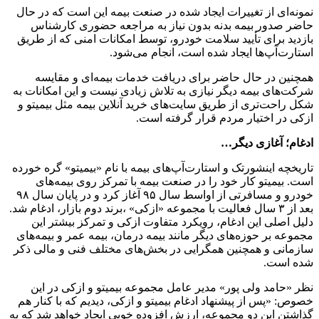
نمونه‌ای از تغییرات ایجاد شده در صنعت بیمه این است که در حال
حاضر صدور بیمه بدنه بدون نیاز به مراجعه حضوری کارشناس
بازدید برای تأیید سلامت خودرو، توسط امکانات امنی که از طریق
استارت‌آپ‌ها ایجاد شده است، انجام می‌شود.
همچنین در حال حاضر برای دریافت خدمات بیمه‌ای و مقایسه
شرکت‌های بیمه دیگر نیازی به تلاش زیادی نیست و این امکانات به
شکل راحت‌تری از طریق سایت‌های خرید آنلاین بیمه مثل بیمیتو و
ازکی در اختیار مردم قرار گرفته است.
ادغام؛ آغازی دیگر…
تاریخچه اینشورتک و استارت‌آپ‌های بیمه با نام «بیمیتو» گره خورده
است. بیمیتو کار خود را در صنعت بیمه با تمرکز روی بیمه‌های
خودرو و مسافرتی از اواسط سال ۹۵ آغاز کرد و در پایان سال ۹۸
بعد از ۳ سال فعالیت با مجموعه «ازکی» ،برند دوم بازار، ادغام شد.
دلیل اصلی این ادغام، رویکرد متفاوت ازکی و تمرکز بیشتر این
مجموعه بر حوزه‌های دیگر مانند بیمه درمان، بیمه عمر و بیمه‌های
سازمانی و همچنین همگرایی در بخش‌های مختلف فنی و مالی ذکر
شده است.
نظر «حامد ولی پور» مدیر عامل مجموعه بیمیتو و ازکی در این
خصوص: «پس از پیشنهاد ادغام بیمیتو و ازکی، دیدیم که با کنار هم
گذاشتن این دو مجموعه، ارزش افزوده خوبی ایجاد خواهد شد که به