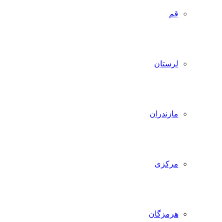
قم
لرستان
مازندران
مرکزی
هرمزگان