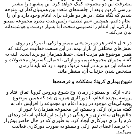
پیشرفت این دو مجموعه کمک خواهد کرد. این پیشنهاد را بیشتر
بررسی کردیم و بعد از جلسه‌های متعدد بین هم‌بنیان‌گذاران، متوجه
شدیم که نگاه مثبتی در هر دو طرف برای ادغام وجود دارد و آن را
انجام دادیم، همچنین «تیم لطیف» رئیس هیت مدیره مجموعه بیمیتو
و ازکی، این ادغام را تصمیمی سخت اما بسیار درست و هوشمندانه
بیان می‌کند.»
در حال حاضر هر دو برند یعنی بیمیتو و ازکی با تمرکز بر روی
بخش‌های مختلفی از بازار بیمه، در این صنعت فعالیت می‌کنند که
همین موضوع هم مزیت اصلی حفظ همزمان دو برند است. البته به
گفته مدیران مجموعه بیمیتو و ازکی، احتمال گسترش محصولات و
خدمات این دو برند در آینده نزدیک وجود دارد که باید تا زمان
مشخص شدن جزئیات آن، منتظر ماند.
شیوع بیماری کرونا؛ مشکلات و فرصت‌ها
ادغام ازکی و بیمیتو در زمان اوج شیوع ویروس کرونا اتفاق افتاد و
پروسه‌ پیچیده‌ ادغام، با دورکاری همزمان شد که همین موضوع
پیچیدگی‌های موجود در روند ادغام دو مجموعه را افزایش داد. به
گفته مدیران ازکی و بیمیتو، این مجموعه همزمان با عبور از
چالش‌های ساختاری و فرهنگی در فرآیند این ادغام، استانداردهای
لازم را برای دورکاری ایجاد کرد. به طوری که در حال حاضر بیش از
۹۰ درصد اعضای تیم ازکی و بیمیتو به صورت دورکاری فعالیت
می‌کنند.