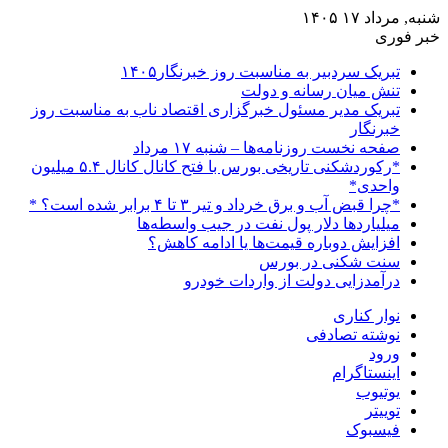
شنبه, مرداد ۱۷ ۱۴۰۵
خبر فوری
تبریک سردبیر به مناسبت روز خبرنگار۱۴۰۵
تنش میان رسانه و دولت
تبریک مدیر مسئول خبرگزاری اقتصاد ناب به مناسبت روز
خبرنگار
صفحه نخست روزنامه‌ها – شنبه ۱۷ مرداد
*رکوردشکنی تاریخی بورس با فتح کانال کانال ۵.۴ میلیون
واحدی*
*چرا قبض آب و برق خرداد و تیر ۳ تا ۴ برابر شده است؟ *
میلیاردها دلار پول نفت در جیب واسطه‌ها
افزایش دوباره قیمت‌ها یا ادامه کاهش؟
سنت شکنی در بورس
درآمدزایی دولت از واردات خودرو
نوار کناری
نوشته تصادفی
ورود
اینستاگرام
یوتیوب
توییتر
فیسبوک