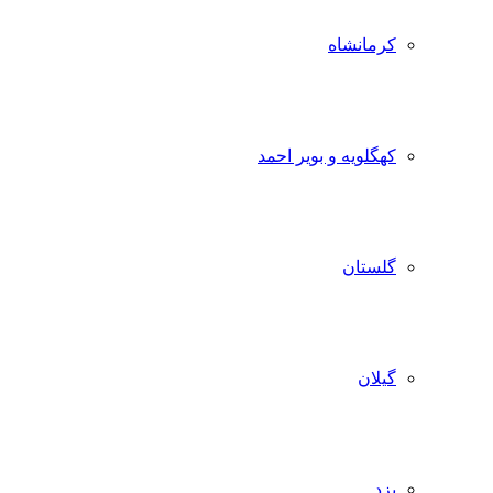
کرمانشاه
کهگلویه و بویر احمد
گلستان
گیلان
یزد