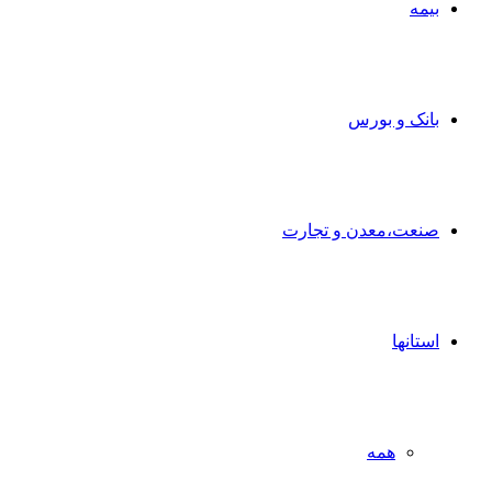
بیمه
بانک و بورس
صنعت،معدن و تجارت
استانها
همه