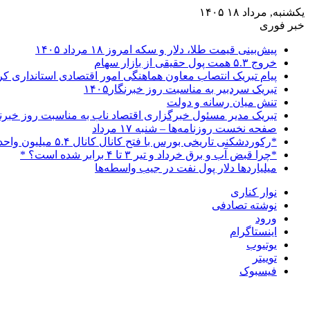
یکشنبه, مرداد ۱۸ ۱۴۰۵
خبر فوری
پیش‌بینی قیمت طلا، دلار و سکه امروز ۱۸ مرداد ۱۴۰۵
خروج ۵.۳ همت پول حقیقی از بازار سهام
پیام تبریک انتصاب معاون هماهنگی امور اقتصادی استانداری 
تبریک سردبیر به مناسبت روز خبرنگار۱۴۰۵
تنش میان رسانه و دولت
تبریک مدیر مسئول خبرگزاری اقتصاد ناب به مناسبت روز خبرن
صفحه نخست روزنامه‌ها – شنبه ۱۷ مرداد
*رکوردشکنی تاریخی بورس با فتح کانال کانال ۵.۴ میلیون واحدی*
*چرا قبض آب و برق خرداد و تیر ۳ تا ۴ برابر شده است؟ *
میلیاردها دلار پول نفت در جیب واسطه‌ها
نوار کناری
نوشته تصادفی
ورود
اینستاگرام
یوتیوب
توییتر
فیسبوک