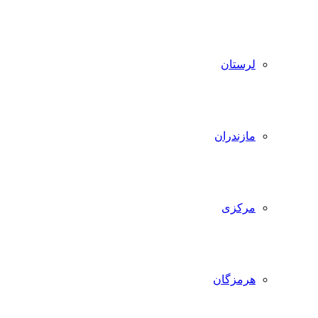
لرستان
مازندران
مرکزی
هرمزگان