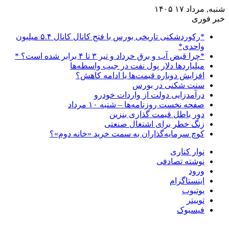
شنبه, مرداد ۱۷ ۱۴۰۵
خبر فوری
*رکوردشکنی تاریخی بورس با فتح کانال کانال ۵.۴ میلیون
واحدی*
*چرا قبض آب و برق خرداد و تیر ۳ تا ۴ برابر شده است؟ *
میلیاردها دلار پول نفت در جیب واسطه‌ها
افزایش دوباره قیمت‌ها یا ادامه کاهش؟
سنت شکنی در بورس
درآمدزایی دولت از واردات خودرو
صفحه نخست روزنامه‌ها – شنبه ۱۰ مرداد
دور باطل قیمت گذاری بنزین
زنگ خطر برای اشتغال صنعتی
کوچ سرمایه‌گذاران به سمت خرید «خانه دوم»؟
نوار کناری
نوشته تصادفی
ورود
اینستاگرام
یوتیوب
توییتر
فیسبوک