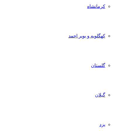
کرمانشاه
کهگلویه و بویر احمد
گلستان
گیلان
یزد