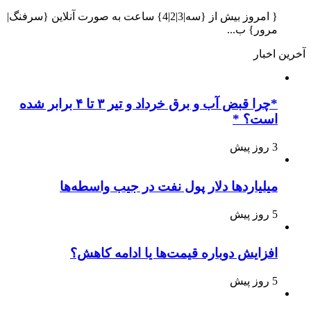
{ امروز بیش از {سه|3|2|4} ساعت به صورت آنلاین {سرفنگ|
مرور} ب...
آخرین اخبار
*چرا قبض آب و برق خرداد و تیر ۳ تا ۴ برابر شده
است؟ *
3 روز پیش
میلیاردها دلار پول نفت در جیب واسطه‌ها
5 روز پیش
افزایش دوباره قیمت‌ها یا ادامه کاهش؟
5 روز پیش