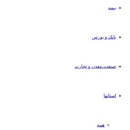
بیمه
بانک و بورس
صنعت،معدن و تجارت
استانها
همه