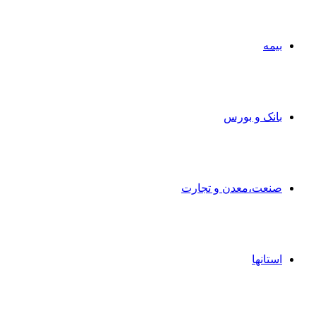
بیمه
بانک و بورس
صنعت،معدن و تجارت
استانها