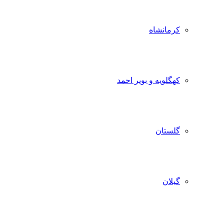
کرمانشاه
کهگلویه و بویر احمد
گلستان
گیلان