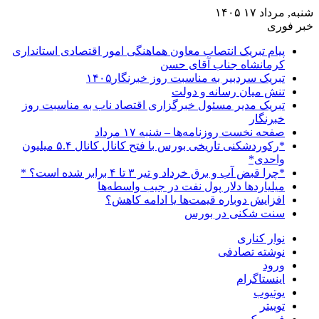
شنبه, مرداد ۱۷ ۱۴۰۵
خبر فوری
پیام تبریک انتصاب معاون هماهنگی امور اقتصادی استانداری
کرمانشاه جناب آقای حسن
تبریک سردبیر به مناسبت روز خبرنگار۱۴۰۵
تنش میان رسانه و دولت
تبریک مدیر مسئول خبرگزاری اقتصاد ناب به مناسبت روز
خبرنگار
صفحه نخست روزنامه‌ها – شنبه ۱۷ مرداد
*رکوردشکنی تاریخی بورس با فتح کانال کانال ۵.۴ میلیون
واحدی*
*چرا قبض آب و برق خرداد و تیر ۳ تا ۴ برابر شده است؟ *
میلیاردها دلار پول نفت در جیب واسطه‌ها
افزایش دوباره قیمت‌ها یا ادامه کاهش؟
سنت شکنی در بورس
نوار کناری
نوشته تصادفی
ورود
اینستاگرام
یوتیوب
توییتر