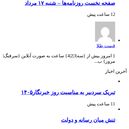
صفحه نخست روزنامه‌ها – شنبه ۱۷ مرداد
12 ساعت پیش
قیمت طلا
{ امروز بیش از {سه|3|2|4} ساعت به صورت آنلاین {سرفنگ|
مرور} ب...
آخرین اخبار
تبریک سردبیر به مناسبت روز خبرنگار۱۴۰۵
11 ساعت پیش
تنش میان رسانه و دولت