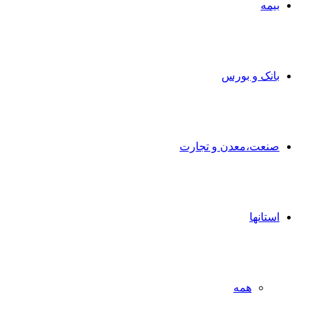
بیمه
بانک و بورس
صنعت،معدن و تجارت
استانها
همه