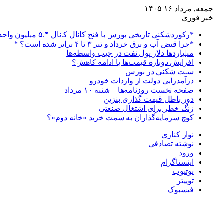
جمعه, مرداد ۱۶ ۱۴۰۵
خبر فوری
*رکوردشکنی تاریخی بورس با فتح کانال کانال ۵.۴ میلیون واحدی*
*چرا قبض آب و برق خرداد و تیر ۳ تا ۴ برابر شده است؟ *
میلیاردها دلار پول نفت در جیب واسطه‌ها
افزایش دوباره قیمت‌ها یا ادامه کاهش؟
سنت شکنی در بورس
درآمدزایی دولت از واردات خودرو
صفحه نخست روزنامه‌ها – شنبه ۱۰ مرداد
دور باطل قیمت گذاری بنزین
زنگ خطر برای اشتغال صنعتی
کوچ سرمایه‌گذاران به سمت خرید «خانه دوم»؟
نوار کناری
نوشته تصادفی
ورود
اینستاگرام
یوتیوب
توییتر
فیسبوک