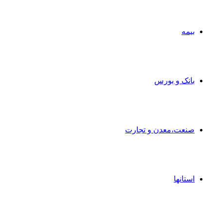
بیمه
بانک و بورس
صنعت،معدن و تجارت
استانها