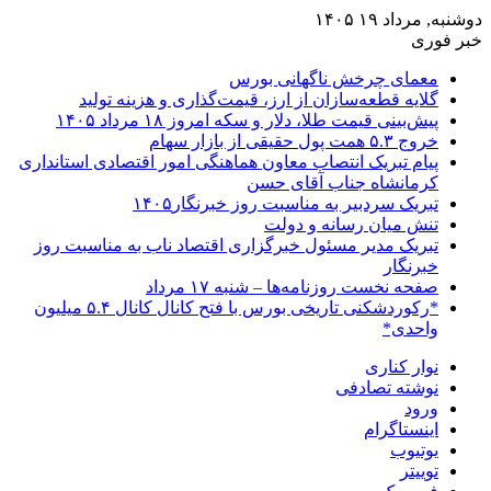
دوشنبه, مرداد ۱۹ ۱۴۰۵
خبر فوری
معمای چرخش ناگهانی بورس
گلایه قطعه‌سازان از ارز، قیمت‌گذاری و هزینه تولید
پیش‌بینی قیمت طلا، دلار و سکه امروز ۱۸ مرداد ۱۴۰۵
خروج ۵.۳ همت پول حقیقی از بازار سهام
پیام تبریک انتصاب معاون هماهنگی امور اقتصادی استانداری
کرمانشاه جناب آقای حسن
تبریک سردبیر به مناسبت روز خبرنگار۱۴۰۵
تنش میان رسانه و دولت
تبریک مدیر مسئول خبرگزاری اقتصاد ناب به مناسبت روز
خبرنگار
صفحه نخست روزنامه‌ها – شنبه ۱۷ مرداد
*رکوردشکنی تاریخی بورس با فتح کانال کانال ۵.۴ میلیون
واحدی*
نوار کناری
نوشته تصادفی
ورود
اینستاگرام
یوتیوب
توییتر