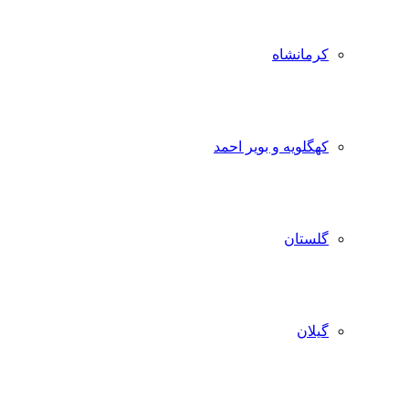
کرمانشاه
کهگلویه و بویر احمد
گلستان
گیلان