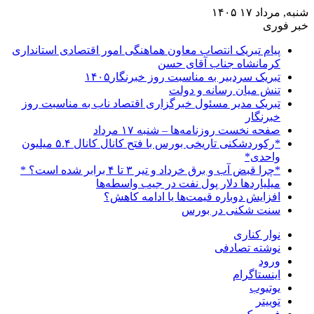
شنبه, مرداد ۱۷ ۱۴۰۵
خبر فوری
پیام تبریک انتصاب معاون هماهنگی امور اقتصادی استانداری
کرمانشاه جناب آقای حسن
تبریک سردبیر به مناسبت روز خبرنگار۱۴۰۵
تنش میان رسانه و دولت
تبریک مدیر مسئول خبرگزاری اقتصاد ناب به مناسبت روز
خبرنگار
صفحه نخست روزنامه‌ها – شنبه ۱۷ مرداد
*رکوردشکنی تاریخی بورس با فتح کانال کانال ۵.۴ میلیون
واحدی*
*چرا قبض آب و برق خرداد و تیر ۳ تا ۴ برابر شده است؟ *
میلیاردها دلار پول نفت در جیب واسطه‌ها
افزایش دوباره قیمت‌ها یا ادامه کاهش؟
سنت شکنی در بورس
نوار کناری
نوشته تصادفی
ورود
اینستاگرام
یوتیوب
توییتر