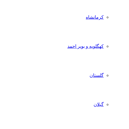
کرمانشاه
کهگلویه و بویر احمد
گلستان
گیلان