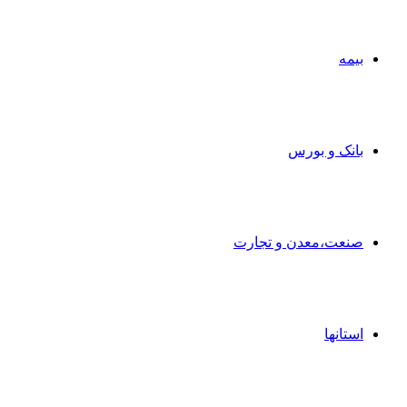
بیمه
بانک و بورس
صنعت،معدن و تجارت
استانها