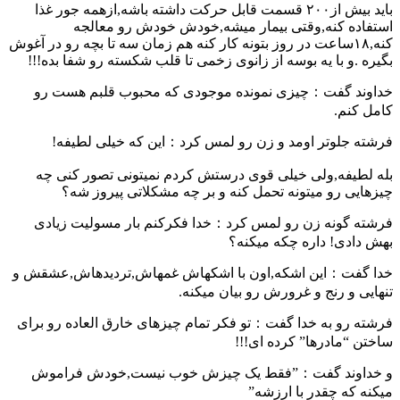
باید بیش از٢٠٠ قسمت قابل حرکت داشته باشه,ازهمه جور غذا
استفاده کنه,وقتی بیمار میشه,خودش خودش رو معالجه
کنه,١٨ساعت در روز بتونه کار کنه هم زمان سه تا بچه رو در آغوش
بگیره .و با یه بوسه از زانوی زخمی تا قلب شکسته رو شفا بده!!!
خداوند گفت：چیزی نمونده موجودی که محبوب قلبم هست رو
کامل کنم.
فرشته جلوتر اومد و زن رو لمس کرد：این که خیلی لطیفه!
بله لطیفه,ولی خیلی قوی درستش کردم نمیتونی تصور کنی چه
چیزهایی رو میتونه تحمل کنه و بر چه مشکلاتی پیروز شه؟
فرشته گونه زن رو لمس کرد：خدا فکرکنم بار مسولیت زیادی
بهش دادی! داره چکه میکنه؟
خدا گفت：این اشکه,اون با اشکهاش غمهاش,تردیدهاش,عشقش و
تنهایی و رنج و غرورش رو بیان میکنه.
فرشته رو به خدا گفت：تو فکر تمام چیزهای خارق العاده رو برای
ساختن “مادرها” کرده ای!!!
و خداوند گفت：”فقط یک چیزش خوب نیست,خودش فراموش
میکنه که چقدر با ارزشه”