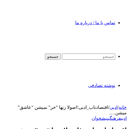
تماس با ما / درباره ما
جستجو
نوشته تصادفی
خانه
/
ادبی
/
اقتصادناب_ادبی؛اصولا زنها “خر” نمیشن “عاشق”
میشن….
ادبی
فرهنگی
پیشخوان