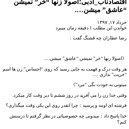
اقتصادناب_ادبی؛اصولا زنها “خر” نمیشن
“عاشق” میشن….
خرداد ۱۷, ۱۳۹۷
خواندن این مطلب 1 دقیقه زمان میبرد
رضا عطاران چه قشنگ گفت：
《اصولا زنها “خر” نمیشن “عاشق” میشن….
هر وقت درک و فهمت به جایی رسید که روی “احساس” زن ها اسم
“خریت” نذاری ….
میتونی به خودت بگی “مرد”》
وقتی خدا زن را می آفرید در روز ششم تا دیر وقت کار میکرد.
فرشته ای اومد و پرسید：چرا انقدر روی این یکی وقت میگذاری؟
خدا پاسخ داد：میدونی چه خصوصیاتی در نظر گرفتم تا درستش
کنم؟