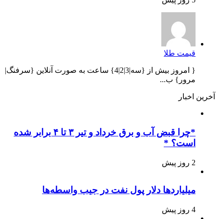
قیمت طلا
{ امروز بیش از {سه|3|2|4} ساعت به صورت آنلاین {سرفنگ|
مرور} ب...
آخرین اخبار
*چرا قبض آب و برق خرداد و تیر ۳ تا ۴ برابر شده
است؟ *
2 روز پیش
میلیاردها دلار پول نفت در جیب واسطه‌ها
4 روز پیش