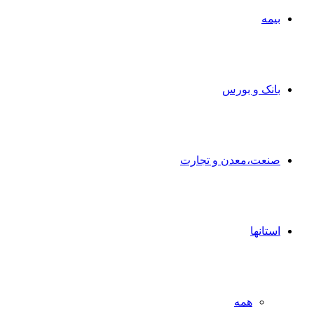
بیمه
بانک و بورس
صنعت،معدن و تجارت
استانها
همه