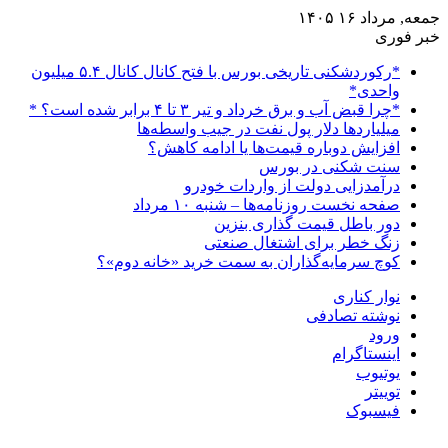
جمعه, مرداد ۱۶ ۱۴۰۵
خبر فوری
*رکوردشکنی تاریخی بورس با فتح کانال کانال ۵.۴ میلیون
واحدی*
*چرا قبض آب و برق خرداد و تیر ۳ تا ۴ برابر شده است؟ *
میلیاردها دلار پول نفت در جیب واسطه‌ها
افزایش دوباره قیمت‌ها یا ادامه کاهش؟
سنت شکنی در بورس
درآمدزایی دولت از واردات خودرو
صفحه نخست روزنامه‌ها – شنبه ۱۰ مرداد
دور باطل قیمت گذاری بنزین
زنگ خطر برای اشتغال صنعتی
کوچ سرمایه‌گذاران به سمت خرید «خانه دوم»؟
نوار کناری
نوشته تصادفی
ورود
اینستاگرام
یوتیوب
توییتر
فیسبوک