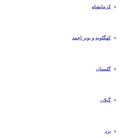
کرمانشاه
کهگلویه و بویر احمد
گلستان
گیلان
یزد