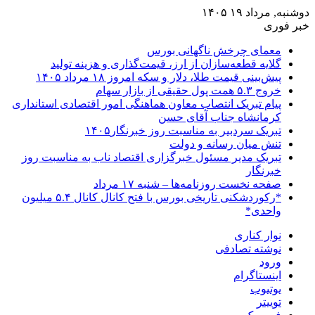
دوشنبه, مرداد ۱۹ ۱۴۰۵
خبر فوری
معمای چرخش ناگهانی بورس
گلایه قطعه‌سازان از ارز، قیمت‌گذاری و هزینه تولید
پیش‌بینی قیمت طلا، دلار و سکه امروز ۱۸ مرداد ۱۴۰۵
خروج ۵.۳ همت پول حقیقی از بازار سهام
پیام تبریک انتصاب معاون هماهنگی امور اقتصادی استانداری
کرمانشاه جناب آقای حسن
تبریک سردبیر به مناسبت روز خبرنگار۱۴۰۵
تنش میان رسانه و دولت
تبریک مدیر مسئول خبرگزاری اقتصاد ناب به مناسبت روز
خبرنگار
صفحه نخست روزنامه‌ها – شنبه ۱۷ مرداد
*رکوردشکنی تاریخی بورس با فتح کانال کانال ۵.۴ میلیون
واحدی*
نوار کناری
نوشته تصادفی
ورود
اینستاگرام
یوتیوب
توییتر