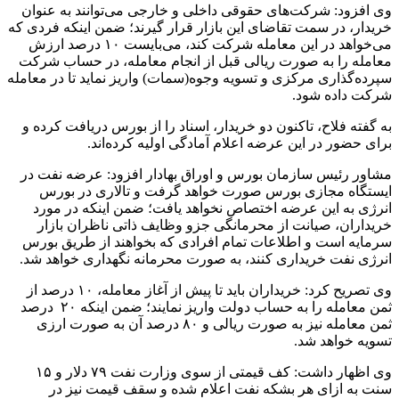
وی افزود: شرکت‌های حقوقی داخلی و خارجی می‌توانند به عنوان
خریدار، در سمت تقاضای این بازار قرار گیرند؛ ضمن اینکه فردی که
می‌خواهد در این معامله شرکت کند، می‌بایست ۱۰ درصد ارزش
معامله را به صورت ریالی قبل از انجام معامله، در حساب شرکت
سپرده‌گذاری مرکزی و تسویه وجوه(سمات) واریز نماید تا در معامله
شرکت داده شود.
به گفته فلاح، تاکنون دو خریدار، اسناد را از بورس دریافت کرده و
برای حضور در این عرضه اعلام آمادگی اولیه کرده‌اند.
مشاور رئیس سازمان بورس و اوراق بهادار افزود: عرضه نفت در
ایستگاه مجازی بورس صورت خواهد گرفت و تالاری در بورس
انرژی به این عرضه اختصاص نخواهد یافت؛ ضمن اینکه در مورد
خریداران، صیانت از محرمانگی جزو وظایف ذاتی ناظران بازار
سرمایه است و اطلاعات تمام افرادی که بخواهند از طریق بورس
انرژی نفت خریداری کنند، به صورت محرمانه نگهداری خواهد شد.
وی تصریح کرد: خریداران باید تا پیش از آغاز معامله، ۱۰ درصد از
ثمن معامله را به حساب دولت واریز نمایند؛ ضمن اینکه ۲۰ درصد
ثمن معامله نیز به صورت ریالی و ۸۰ درصد آن به صورت ارزی
تسویه خواهد شد.
وی اظهار داشت: کف قیمتی از سوی وزارت نفت ۷۹ دلار و ۱۵
سنت به ازای هر بشکه نفت اعلام شده و سقف قیمت نیز در