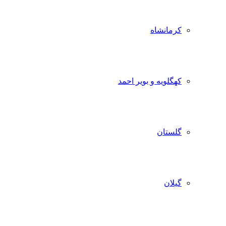
کرمانشاه
کهگلویه و بویر احمد
گلستان
گیلان