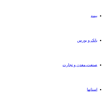
بیمه
بانک و بورس
صنعت،معدن و تجارت
استانها