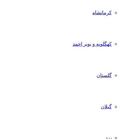
کرمانشاه
کهگلویه و بویر احمد
گلستان
گیلان
یزد