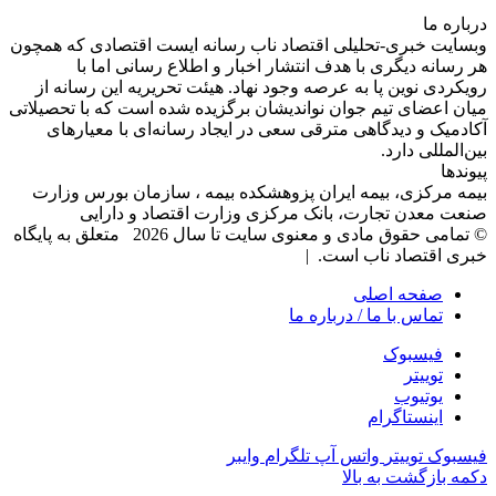
درباره‌ ما
وبسایت خبری-تحلیلی اقتصاد ناب رسانه‌ ایست اقتصادی که همچون
هر رسانه دیگری با هدف انتشار اخبار و اطلاع رسانی اما با
رویکردی نوین پا به عرصه وجود نهاد. هیئت تحریریه این رسانه از
میان اعضای تیم جوان نواندیشان برگزیده شده است که با تحصیلاتی
آکادمیک و دیدگاهی‌ مترقی سعی در ایجاد رسانه‌ای با معیار‌های
بین‌المللی دارد.
پیوندها
بیمه مرکزی، بیمه ایران پزوهشکده بیمه ، سازمان بورس وزارت
صنعت معدن تجارت، بانک مرکزی وزارت اقتصاد و دارایی
© تمامی حقوق مادی و معنوی سایت تا سال 2026 متعلق به پایگاه
خبری اقتصاد ناب است. |
صفحه اصلی
تماس با ما / درباره ما
فیسبوک
توییتر
یوتیوب
اینستاگرام
فیسبوک
توییتر
واتس آپ
تلگرام
وایبر
دکمه بازگشت به بالا