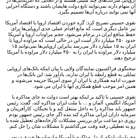
اروپایی شرکت‌های چند ملیتی هستند و از آنجایی که آمریکایی‌ها در
آن سهام دارند نمی‌توانند تابع دولت هایشان باشند و دستگاه اجرایی
آنها نمی توانند درباره آن‌ها تصمیم بگیرد.
نقوی حسینی تصریح کرد: گره خوردن اقتصاد اروپا با اقتصاد آمریکا
نیز عامل دیگری است که مانع اقدام عملی جدی اروپایی‌ها برای
حفظ منافع ایران در برجام می‌شود. حجم مراودات اروپا و آمریکا
حدود ۴۵۰ میلیارد دلار است این در حالی است که مراوده اروپا با
ایران به ۱۵ میلیارد دلار می‌رسد بنابراین اروپایی‌ها نمی‌توانند ۱۵
میلیارد دلار مراوده با ایران را به ۴۵۰ میلیارد دلار مراوده با آمریکا
ترجیح دهند.
سخنگوی فراکسیون نمایندگان ولایی با بیان اینکه بانک‌های اروپایی
تمایلی به قطع رابطه با ایران ندارند، یادآور شد: این بانک‌ها در
صورت ادامه همکاری با ایران از سوی آمریکا جریمه می‌شوند و
همین امر موجب قطع همکاری آنها با ایران می شود.
نقوی حسینی با تاکید بر اینکه بهتر است دولت به جای مذاکره با
آمریکا، انگلیس، آلمان و … با ملت ایران مذاکره کند، گفت: رئیس
جمهور باید مذاکره را به داخل منتقل کند و با نخبگان، کارآفرینان و
سرمایه داران ایرانی مذاکره کند بنده اگر جای رئیس جمهور بودم
روزی دو ساعت برای بررسی مشکلات کارخانه‌های تعطیل شده یا
رو به تعطیلی رفته وقت می‌گذاشتم تا مشکلات شان را حل کنم.
وی با بیان اینکه از دل مذاکره با آمریکا و اروپایی‌ها چیزی درنمی