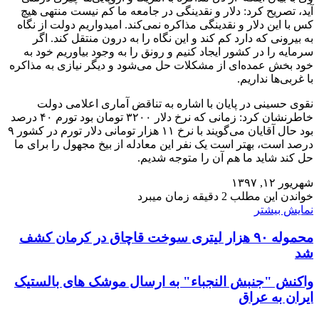
آید، تصریح کرد: دلار و نقدینگی در جامعه ما کم نیست منتهی هیچ
کس با این دلار و نقدینگی مذاکره نمی‌کند. امیدواریم دولت از نگاه
به بیرونی که دارد کم کند و این نگاه را به درون منتقل کند. اگر
سرمایه را در کشور ایجاد کنیم و رونق را به وجود بیاوریم خود به
خود بخش عمده‌ای از مشکلات حل می‌شود و دیگر نیازی به مذاکره
با غربی‌ها نداریم.
نقوی حسینی در پایان با اشاره به تناقض آماری اعلامی دولت
خاطرنشان کرد: زمانی که نرخ دلار ۳۲۰۰ تومان بود تورم ۴۰ درصد
بود حال آقایان می‌گویند با نرخ ۱۱ هزار تومانی دلار تورم در کشور ۹
درصد است، بهتر است یک نفر این معادله از بیخ مجهول را برای ما
حل کند شاید ما هم آن را متوجه شدیم.
شهریور ۱۲, ۱۳۹۷
خواندن این مطلب 2 دقیقه زمان میبرد
نمایش بیشتر
محموله ۹۰ هزار لیتری سوخت قاچاق در کرمان کشف
شد
واکنش "جنبش النجباء" به ارسال موشک های بالستیک
ایران به عراق