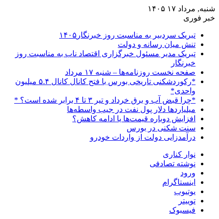
شنبه, مرداد ۱۷ ۱۴۰۵
خبر فوری
تبریک سردبیر به مناسبت روز خبرنگار۱۴۰۵
تنش میان رسانه و دولت
تبریک مدیر مسئول خبرگزاری اقتصاد ناب به مناسبت روز
خبرنگار
صفحه نخست روزنامه‌ها – شنبه ۱۷ مرداد
*رکوردشکنی تاریخی بورس با فتح کانال کانال ۵.۴ میلیون
واحدی*
*چرا قبض آب و برق خرداد و تیر ۳ تا ۴ برابر شده است؟ *
میلیاردها دلار پول نفت در جیب واسطه‌ها
افزایش دوباره قیمت‌ها یا ادامه کاهش؟
سنت شکنی در بورس
درآمدزایی دولت از واردات خودرو
نوار کناری
نوشته تصادفی
ورود
اینستاگرام
یوتیوب
توییتر
فیسبوک