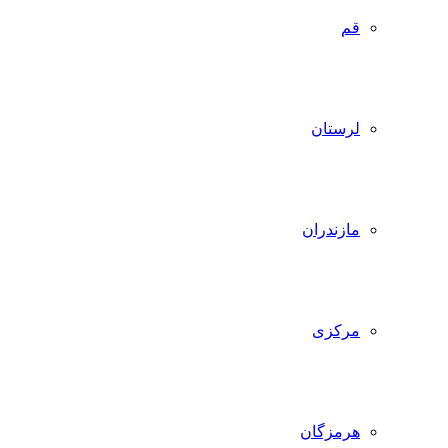
قم
لرستان
مازندران
مرکزی
هرمزگان