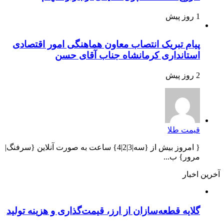
1 روز پیش
پیام تبریک انتصاب معاون هماهنگی امور اقتصادی
استانداری کرمانشاه جناب آقای حسن
2 روز پیش
قیمت طلا
{ امروز بیش از {سه|3|2|4} ساعت به صورت آنلاین {سرفنگ|
مرور} ب...
آخرین اخبار
گلایه قطعه‌سازان از ارز، قیمت‌گذاری و هزینه تولید