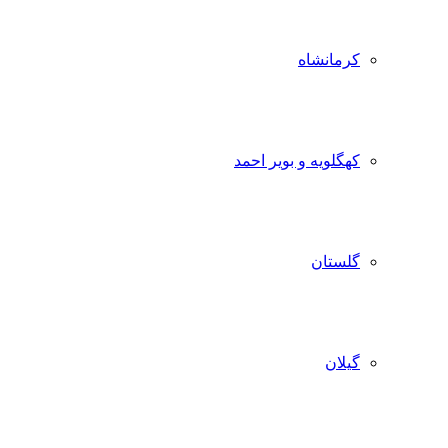
کرمانشاه
کهگلویه و بویر احمد
گلستان
گیلان