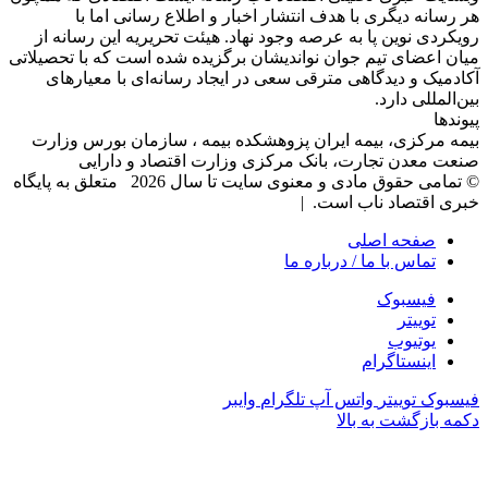
هر رسانه دیگری با هدف انتشار اخبار و اطلاع رسانی اما با
رویکردی نوین پا به عرصه وجود نهاد. هیئت تحریریه این رسانه از
میان اعضای تیم جوان نواندیشان برگزیده شده است که با تحصیلاتی
آکادمیک و دیدگاهی‌ مترقی سعی در ایجاد رسانه‌ای با معیار‌های
بین‌المللی دارد.
پیوندها
بیمه مرکزی، بیمه ایران پزوهشکده بیمه ، سازمان بورس وزارت
صنعت معدن تجارت، بانک مرکزی وزارت اقتصاد و دارایی
© تمامی حقوق مادی و معنوی سایت تا سال 2026 متعلق به پایگاه
خبری اقتصاد ناب است. |
صفحه اصلی
تماس با ما / درباره ما
فیسبوک
توییتر
یوتیوب
اینستاگرام
فیسبوک
توییتر
واتس آپ
تلگرام
وایبر
دکمه بازگشت به بالا