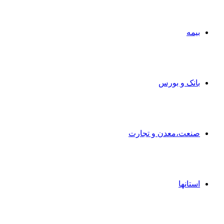
بیمه
بانک و بورس
صنعت،معدن و تجارت
استانها