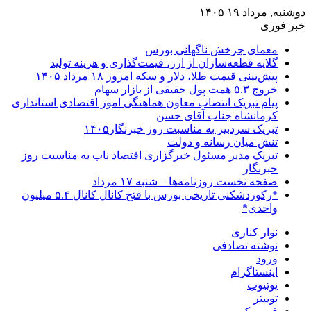
دوشنبه, مرداد ۱۹ ۱۴۰۵
خبر فوری
معمای چرخش ناگهانی بورس
گلایه قطعه‌سازان از ارز، قیمت‌گذاری و هزینه تولید
پیش‌بینی قیمت طلا، دلار و سکه امروز ۱۸ مرداد ۱۴۰۵
خروج ۵.۳ همت پول حقیقی از بازار سهام
پیام تبریک انتصاب معاون هماهنگی امور اقتصادی استانداری
کرمانشاه جناب آقای حسن
تبریک سردبیر به مناسبت روز خبرنگار۱۴۰۵
تنش میان رسانه و دولت
تبریک مدیر مسئول خبرگزاری اقتصاد ناب به مناسبت روز
خبرنگار
صفحه نخست روزنامه‌ها – شنبه ۱۷ مرداد
*رکوردشکنی تاریخی بورس با فتح کانال کانال ۵.۴ میلیون
واحدی*
نوار کناری
نوشته تصادفی
ورود
اینستاگرام
یوتیوب
توییتر