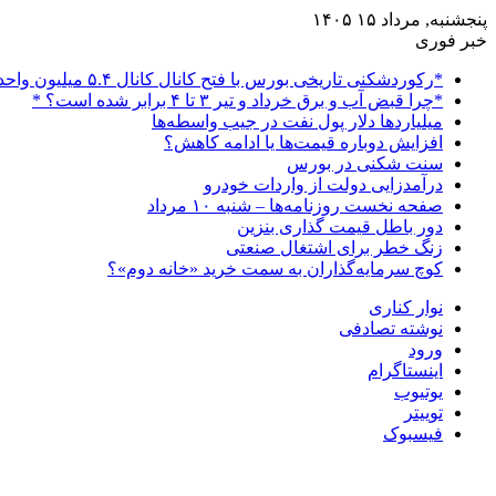
پنجشنبه, مرداد ۱۵ ۱۴۰۵
خبر فوری
*رکوردشکنی تاریخی بورس با فتح کانال کانال ۵.۴ میلیون واحدی*
*چرا قبض آب و برق خرداد و تیر ۳ تا ۴ برابر شده است؟ *
میلیاردها دلار پول نفت در جیب واسطه‌ها
افزایش دوباره قیمت‌ها یا ادامه کاهش؟
سنت شکنی در بورس
درآمدزایی دولت از واردات خودرو
صفحه نخست روزنامه‌ها – شنبه ۱۰ مرداد
دور باطل قیمت گذاری بنزین
زنگ خطر برای اشتغال صنعتی
کوچ سرمایه‌گذاران به سمت خرید «خانه دوم»؟
نوار کناری
نوشته تصادفی
ورود
اینستاگرام
یوتیوب
توییتر
فیسبوک