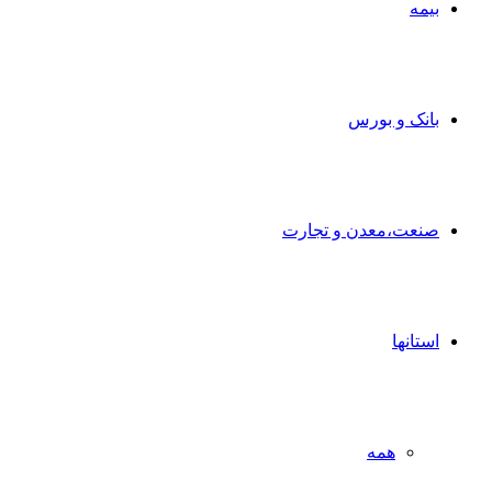
بیمه
بانک و بورس
صنعت،معدن و تجارت
استانها
همه