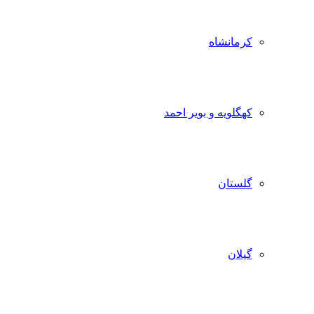
کرمانشاه
کهگلویه و بویر احمد
گلستان
گیلان