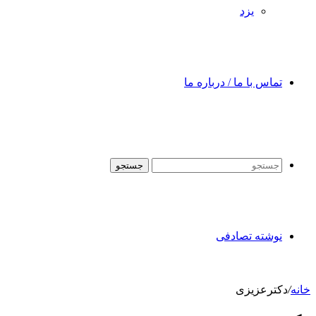
یزد
تماس با ما / درباره ما
جستجو
نوشته تصادفی
خانه
/
دکترعزیزی