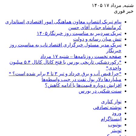
شنبه, مرداد ۱۷ ۱۴۰۵
خبر فوری
پیام تبریک انتصاب معاون هماهنگی امور اقتصادی استانداری
کرمانشاه جناب آقای حسن
تبریک سردبیر به مناسبت روز خبرنگار۱۴۰۵
تنش میان رسانه و دولت
تبریک مدیر مسئول خبرگزاری اقتصاد ناب به مناسبت روز
خبرنگار
صفحه نخست روزنامه‌ها – شنبه ۱۷ مرداد
*رکوردشکنی تاریخی بورس با فتح کانال کانال ۵.۴ میلیون
واحدی*
*چرا قبض آب و برق خرداد و تیر ۳ تا ۴ برابر شده است؟ *
میلیاردها دلار پول نفت در جیب واسطه‌ها
افزایش دوباره قیمت‌ها یا ادامه کاهش؟
سنت شکنی در بورس
نوار کناری
نوشته تصادفی
ورود
اینستاگرام
یوتیوب
توییتر