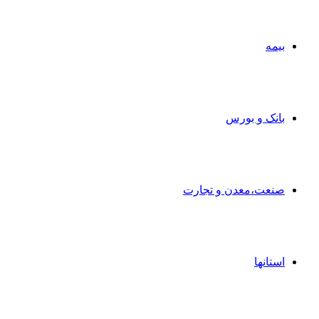
بیمه
بانک و بورس
صنعت،معدن و تجارت
استانها