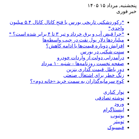
پنجشنبه, مرداد ۱۵ ۱۴۰۵
خبر فوری
*رکوردشکنی تاریخی بورس با فتح کانال کانال ۵.۴ میلیون
واحدی*
*چرا قبض آب و برق خرداد و تیر ۳ تا ۴ برابر شده است؟ *
میلیاردها دلار پول نفت در جیب واسطه‌ها
افزایش دوباره قیمت‌ها یا ادامه کاهش؟
سنت شکنی در بورس
درآمدزایی دولت از واردات خودرو
صفحه نخست روزنامه‌ها – شنبه ۱۰ مرداد
دور باطل قیمت گذاری بنزین
زنگ خطر برای اشتغال صنعتی
کوچ سرمایه‌گذاران به سمت خرید «خانه دوم»؟
نوار کناری
نوشته تصادفی
ورود
اینستاگرام
یوتیوب
توییتر
فیسبوک