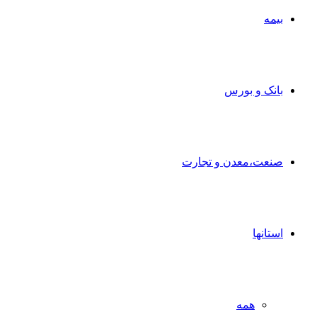
بیمه
بانک و بورس
صنعت،معدن و تجارت
استانها
همه