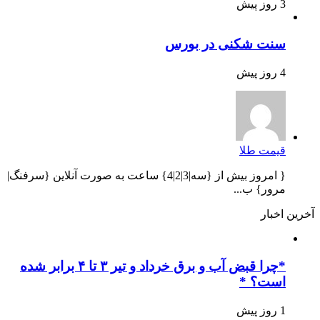
3 روز پیش
سنت شکنی در بورس
4 روز پیش
قیمت طلا
{ امروز بیش از {سه|3|2|4} ساعت به صورت آنلاین {سرفنگ|
مرور} ب...
آخرین اخبار
*چرا قبض آب و برق خرداد و تیر ۳ تا ۴ برابر شده
است؟ *
1 روز پیش