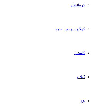
کرمانشاه
کهگلویه و بویر احمد
گلستان
گیلان
یزد