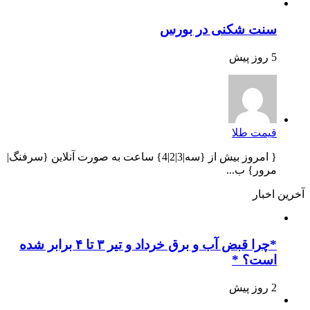
سنت شکنی در بورس
5 روز پیش
قیمت طلا
{ امروز بیش از {سه|3|2|4} ساعت به صورت آنلاین {سرفنگ|
مرور} ب...
آخرین اخبار
*چرا قبض آب و برق خرداد و تیر ۳ تا ۴ برابر شده
است؟ *
2 روز پیش