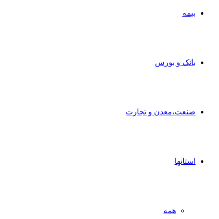
بیمه
بانک و بورس
صنعت،معدن و تجارت
استانها
همه