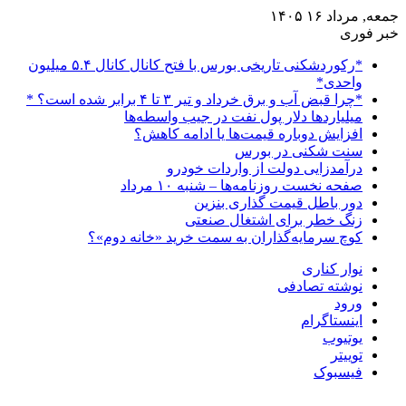
جمعه, مرداد ۱۶ ۱۴۰۵
خبر فوری
*رکوردشکنی تاریخی بورس با فتح کانال کانال ۵.۴ میلیون
واحدی*
*چرا قبض آب و برق خرداد و تیر ۳ تا ۴ برابر شده است؟ *
میلیاردها دلار پول نفت در جیب واسطه‌ها
افزایش دوباره قیمت‌ها یا ادامه کاهش؟
سنت شکنی در بورس
درآمدزایی دولت از واردات خودرو
صفحه نخست روزنامه‌ها – شنبه ۱۰ مرداد
دور باطل قیمت گذاری بنزین
زنگ خطر برای اشتغال صنعتی
کوچ سرمایه‌گذاران به سمت خرید «خانه دوم»؟
نوار کناری
نوشته تصادفی
ورود
اینستاگرام
یوتیوب
توییتر
فیسبوک