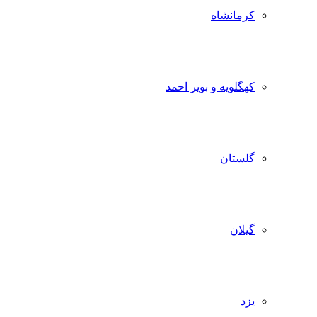
کرمانشاه
کهگلویه و بویر احمد
گلستان
گیلان
یزد