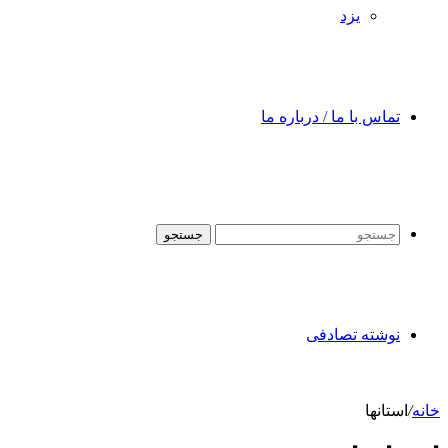
یزد
تماس با ما / درباره ما
جستجو
نوشته تصادفی
خانه
/
استانها