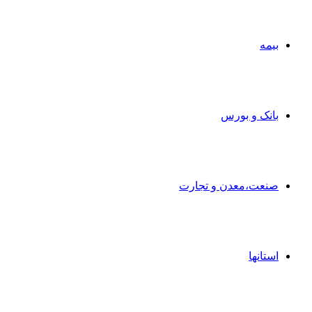
بیمه
بانک و بورس
صنعت،معدن و تجارت
استانها