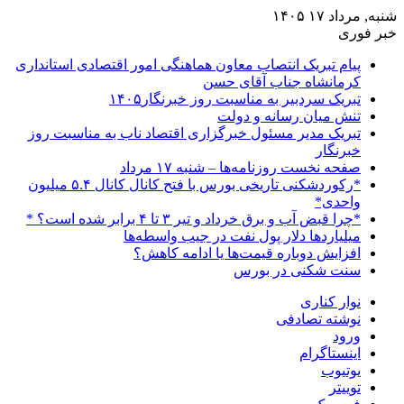
شنبه, مرداد ۱۷ ۱۴۰۵
خبر فوری
پیام تبریک انتصاب معاون هماهنگی امور اقتصادی استانداری
کرمانشاه جناب آقای حسن
تبریک سردبیر به مناسبت روز خبرنگار۱۴۰۵
تنش میان رسانه و دولت
تبریک مدیر مسئول خبرگزاری اقتصاد ناب به مناسبت روز
خبرنگار
صفحه نخست روزنامه‌ها – شنبه ۱۷ مرداد
*رکوردشکنی تاریخی بورس با فتح کانال کانال ۵.۴ میلیون
واحدی*
*چرا قبض آب و برق خرداد و تیر ۳ تا ۴ برابر شده است؟ *
میلیاردها دلار پول نفت در جیب واسطه‌ها
افزایش دوباره قیمت‌ها یا ادامه کاهش؟
سنت شکنی در بورس
نوار کناری
نوشته تصادفی
ورود
اینستاگرام
یوتیوب
توییتر