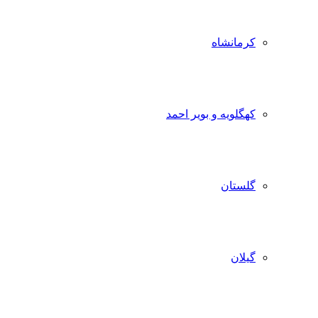
کرمانشاه
کهگلویه و بویر احمد
گلستان
گیلان