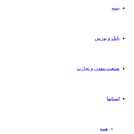
بیمه
بانک و بورس
صنعت،معدن و تجارت
استانها
همه