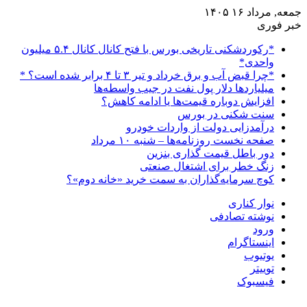
جمعه, مرداد ۱۶ ۱۴۰۵
خبر فوری
*رکوردشکنی تاریخی بورس با فتح کانال کانال ۵.۴ میلیون
واحدی*
*چرا قبض آب و برق خرداد و تیر ۳ تا ۴ برابر شده است؟ *
میلیاردها دلار پول نفت در جیب واسطه‌ها
افزایش دوباره قیمت‌ها یا ادامه کاهش؟
سنت شکنی در بورس
درآمدزایی دولت از واردات خودرو
صفحه نخست روزنامه‌ها – شنبه ۱۰ مرداد
دور باطل قیمت گذاری بنزین
زنگ خطر برای اشتغال صنعتی
کوچ سرمایه‌گذاران به سمت خرید «خانه دوم»؟
نوار کناری
نوشته تصادفی
ورود
اینستاگرام
یوتیوب
توییتر
فیسبوک