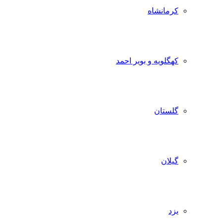
کرمانشاه
کهگلویه و بویر احمد
گلستان
گیلان
یزد