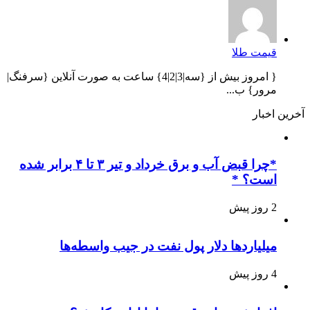
قیمت طلا
{ امروز بیش از {سه|3|2|4} ساعت به صورت آنلاین {سرفنگ|
مرور} ب...
آخرین اخبار
*چرا قبض آب و برق خرداد و تیر ۳ تا ۴ برابر شده
است؟ *
2 روز پیش
میلیاردها دلار پول نفت در جیب واسطه‌ها
4 روز پیش