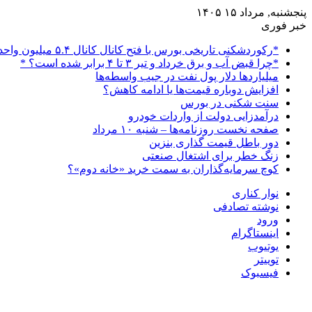
پنجشنبه, مرداد ۱۵ ۱۴۰۵
خبر فوری
*رکوردشکنی تاریخی بورس با فتح کانال کانال ۵.۴ میلیون واحدی*
*چرا قبض آب و برق خرداد و تیر ۳ تا ۴ برابر شده است؟ *
میلیاردها دلار پول نفت در جیب واسطه‌ها
افزایش دوباره قیمت‌ها یا ادامه کاهش؟
سنت شکنی در بورس
درآمدزایی دولت از واردات خودرو
صفحه نخست روزنامه‌ها – شنبه ۱۰ مرداد
دور باطل قیمت گذاری بنزین
زنگ خطر برای اشتغال صنعتی
کوچ سرمایه‌گذاران به سمت خرید «خانه دوم»؟
نوار کناری
نوشته تصادفی
ورود
اینستاگرام
یوتیوب
توییتر
فیسبوک