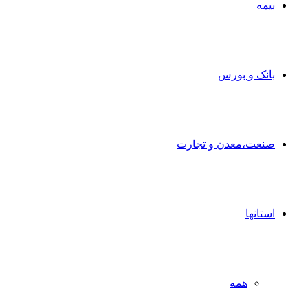
بیمه
بانک و بورس
صنعت،معدن و تجارت
استانها
همه