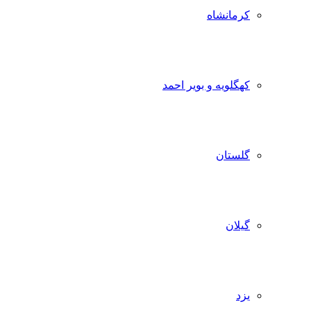
کرمانشاه
کهگلویه و بویر احمد
گلستان
گیلان
یزد