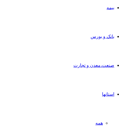
بیمه
بانک و بورس
صنعت،معدن و تجارت
استانها
همه