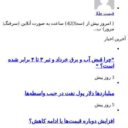
قیمت طلا
{ امروز بیش از {سه|3|2|4} ساعت به صورت آنلاین {سرفنگ|
مرور} ب...
آخرین اخبار
*چرا قبض آب و برق خرداد و تیر ۳ تا ۴ برابر شده
است؟ *
3 روز پیش
میلیاردها دلار پول نفت در جیب واسطه‌ها
5 روز پیش
افزایش دوباره قیمت‌ها یا ادامه کاهش؟