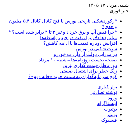
شنبه, مرداد ۱۷ ۱۴۰۵
خبر فوری
*رکوردشکنی تاریخی بورس با فتح کانال کانال ۵.۴ میلیون
واحدی*
*چرا قبض آب و برق خرداد و تیر ۳ تا ۴ برابر شده است؟ *
میلیاردها دلار پول نفت در جیب واسطه‌ها
افزایش دوباره قیمت‌ها یا ادامه کاهش؟
سنت شکنی در بورس
درآمدزایی دولت از واردات خودرو
صفحه نخست روزنامه‌ها – شنبه ۱۰ مرداد
دور باطل قیمت گذاری بنزین
زنگ خطر برای اشتغال صنعتی
کوچ سرمایه‌گذاران به سمت خرید «خانه دوم»؟
نوار کناری
نوشته تصادفی
ورود
اینستاگرام
یوتیوب
توییتر
فیسبوک