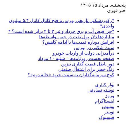
پنجشنبه, مرداد ۱۵ ۱۴۰۵
خبر فوری
*رکوردشکنی تاریخی بورس با فتح کانال کانال ۵.۴ میلیون
واحدی*
*چرا قبض آب و برق خرداد و تیر ۳ تا ۴ برابر شده است؟ *
میلیاردها دلار پول نفت در جیب واسطه‌ها
افزایش دوباره قیمت‌ها یا ادامه کاهش؟
سنت شکنی در بورس
درآمدزایی دولت از واردات خودرو
صفحه نخست روزنامه‌ها – شنبه ۱۰ مرداد
دور باطل قیمت گذاری بنزین
زنگ خطر برای اشتغال صنعتی
کوچ سرمایه‌گذاران به سمت خرید «خانه دوم»؟
نوار کناری
نوشته تصادفی
ورود
اینستاگرام
یوتیوب
توییتر
فیسبوک