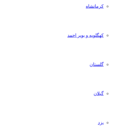
کرمانشاه
کهگلویه و بویر احمد
گلستان
گیلان
یزد