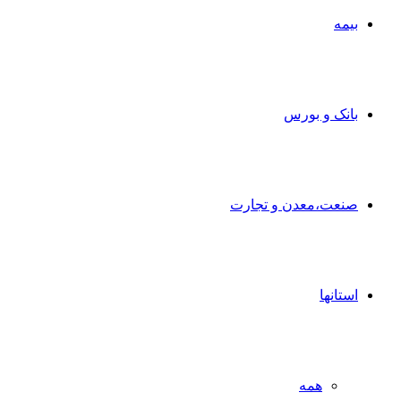
بیمه
بانک و بورس
صنعت،معدن و تجارت
استانها
همه