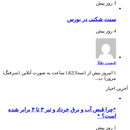
3 روز پیش
سنت شکنی در بورس
4 روز پیش
قیمت طلا
{ امروز بیش از {سه|3|2|4} ساعت به صورت آنلاین {سرفنگ|
مرور} ب...
آخرین اخبار
*چرا قبض آب و برق خرداد و تیر ۳ تا ۴ برابر شده
است؟ *
1 روز پیش