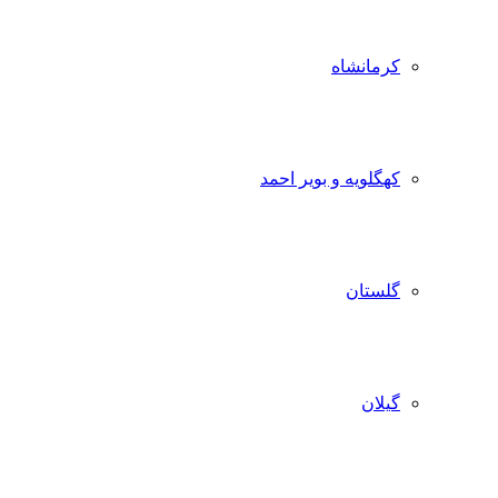
کرمانشاه
کهگلویه و بویر احمد
گلستان
گیلان