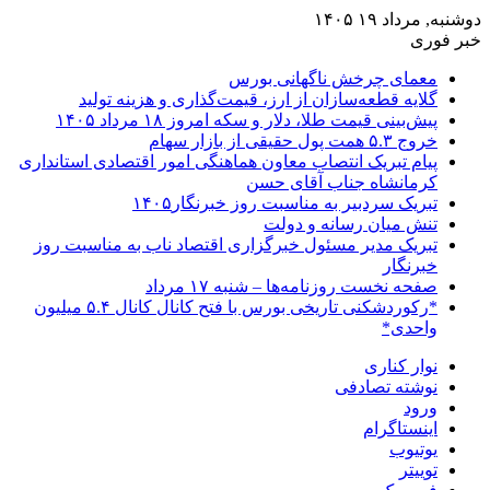
دوشنبه, مرداد ۱۹ ۱۴۰۵
خبر فوری
معمای چرخش ناگهانی بورس
گلایه قطعه‌سازان از ارز، قیمت‌گذاری و هزینه تولید
پیش‌بینی قیمت طلا، دلار و سکه امروز ۱۸ مرداد ۱۴۰۵
خروج ۵.۳ همت پول حقیقی از بازار سهام
پیام تبریک انتصاب معاون هماهنگی امور اقتصادی استانداری
کرمانشاه جناب آقای حسن
تبریک سردبیر به مناسبت روز خبرنگار۱۴۰۵
تنش میان رسانه و دولت
تبریک مدیر مسئول خبرگزاری اقتصاد ناب به مناسبت روز
خبرنگار
صفحه نخست روزنامه‌ها – شنبه ۱۷ مرداد
*رکوردشکنی تاریخی بورس با فتح کانال کانال ۵.۴ میلیون
واحدی*
نوار کناری
نوشته تصادفی
ورود
اینستاگرام
یوتیوب
توییتر