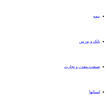
بیمه
بانک و بورس
صنعت،معدن و تجارت
استانها