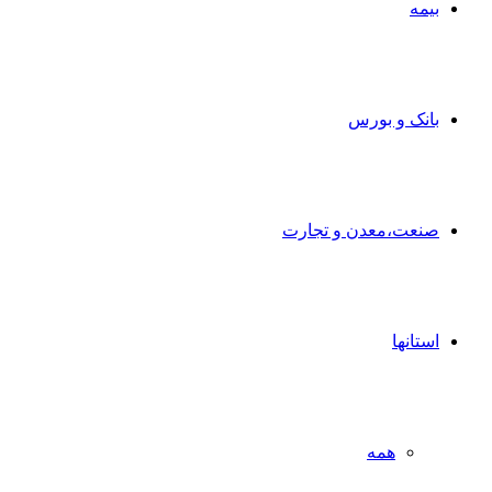
بیمه
بانک و بورس
صنعت،معدن و تجارت
استانها
همه