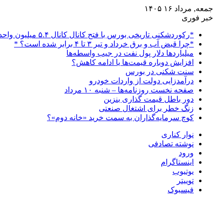
جمعه, مرداد ۱۶ ۱۴۰۵
خبر فوری
*رکوردشکنی تاریخی بورس با فتح کانال کانال ۵.۴ میلیون واحدی*
*چرا قبض آب و برق خرداد و تیر ۳ تا ۴ برابر شده است؟ *
میلیاردها دلار پول نفت در جیب واسطه‌ها
افزایش دوباره قیمت‌ها یا ادامه کاهش؟
سنت شکنی در بورس
درآمدزایی دولت از واردات خودرو
صفحه نخست روزنامه‌ها – شنبه ۱۰ مرداد
دور باطل قیمت گذاری بنزین
زنگ خطر برای اشتغال صنعتی
کوچ سرمایه‌گذاران به سمت خرید «خانه دوم»؟
نوار کناری
نوشته تصادفی
ورود
اینستاگرام
یوتیوب
توییتر
فیسبوک