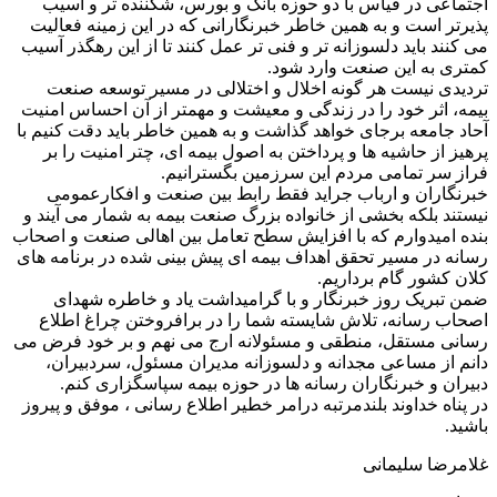
اجتماعی در قیاس با دو حوزه بانک و بورس، شکننده تر و آسیب
پذیرتر است و به همین خاطر خبرنگارانی که در این زمینه فعالیت
می کنند باید دلسوزانه تر و فنی تر عمل کنند تا از این رهگذر آسیب
کمتری به این صنعت وارد شود.
تردیدی نیست هر گونه اخلال و اختلالی در مسیر توسعه صنعت
بیمه، اثر خود را در زندگی و معیشت و مهمتر از آن احساس امنیت
آحاد جامعه برجای خواهد گذاشت و به همین خاطر باید دقت کنیم با
پرهیز از حاشیه ها و پرداختن به اصول بیمه ای، چتر امنیت را بر
فراز سر تمامی مردم این سرزمین بگسترانیم.
خبرنگاران و ارباب جراید فقط رابط بین صنعت و افکارعمومی
نیستند بلکه بخشی از خانواده بزرگ صنعت بیمه به شمار می آیند و
بنده امیدوارم که با افزایش سطح تعامل بین اهالی صنعت و اصحاب
رسانه در مسیر تحقق اهداف بیمه ای پیش بینی شده در برنامه های
کلان کشور گام برداریم.
ضمن تبریک روز خبرنگار و با گرامیداشت یاد و خاطره شهدای
اصحاب رسانه، تلاش شایسته شما را در برافروختن چراغ اطلاع
رسانی مستقل، منطقی و مسئولانه ارج می نهم و بر خود فرض می
دانم از مساعی مجدانه و دلسوزانه مدیران مسئول، سردبیران،
دبیران و خبرنگاران رسانه ها در حوزه بیمه سپاسگزاری کنم.
در پناه خداوند بلندمرتبه درامر خطیر اطلاع رسانی ، موفق و پیروز
باشید.
غلامرضا سلیمانی