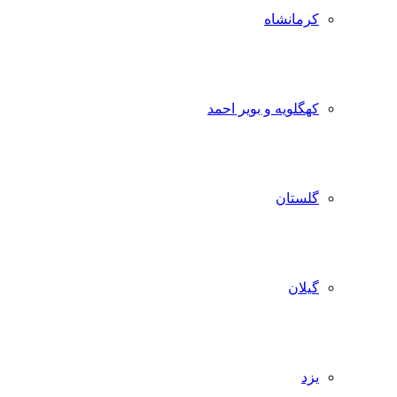
کرمانشاه
کهگلویه و بویر احمد
گلستان
گیلان
یزد