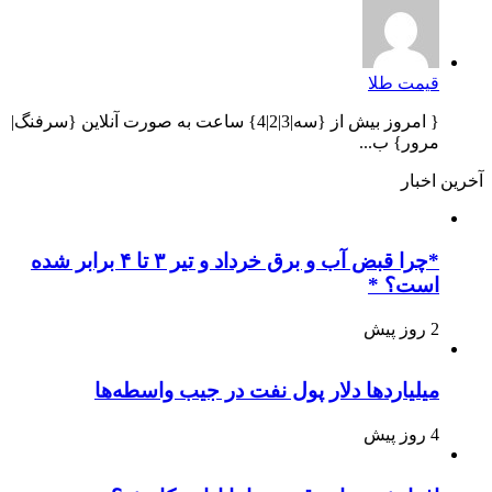
قیمت طلا
{ امروز بیش از {سه|3|2|4} ساعت به صورت آنلاین {سرفنگ|
مرور} ب...
آخرین اخبار
*چرا قبض آب و برق خرداد و تیر ۳ تا ۴ برابر شده
است؟ *
2 روز پیش
میلیاردها دلار پول نفت در جیب واسطه‌ها
4 روز پیش