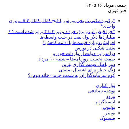
جمعه, مرداد ۱۶ ۱۴۰۵
خبر فوری
*رکوردشکنی تاریخی بورس با فتح کانال کانال ۵.۴ میلیون
واحدی*
*چرا قبض آب و برق خرداد و تیر ۳ تا ۴ برابر شده است؟ *
میلیاردها دلار پول نفت در جیب واسطه‌ها
افزایش دوباره قیمت‌ها یا ادامه کاهش؟
سنت شکنی در بورس
درآمدزایی دولت از واردات خودرو
صفحه نخست روزنامه‌ها – شنبه ۱۰ مرداد
دور باطل قیمت گذاری بنزین
زنگ خطر برای اشتغال صنعتی
کوچ سرمایه‌گذاران به سمت خرید «خانه دوم»؟
نوار کناری
نوشته تصادفی
ورود
اینستاگرام
یوتیوب
توییتر
فیسبوک