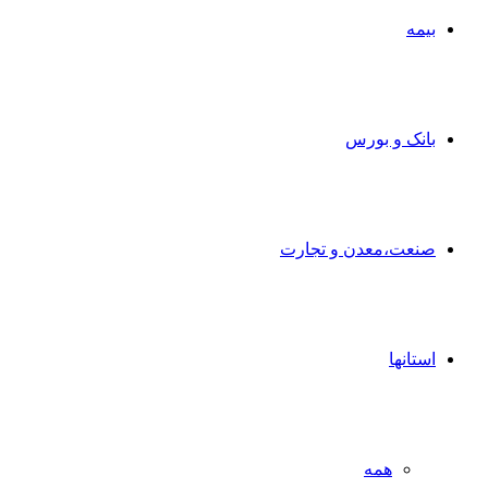
بیمه
بانک و بورس
صنعت،معدن و تجارت
استانها
همه