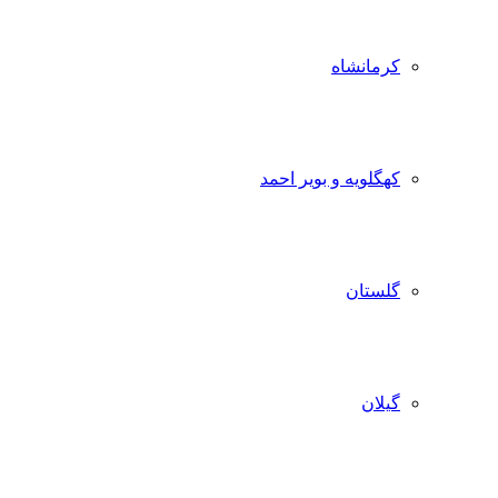
کرمانشاه
کهگلویه و بویر احمد
گلستان
گیلان