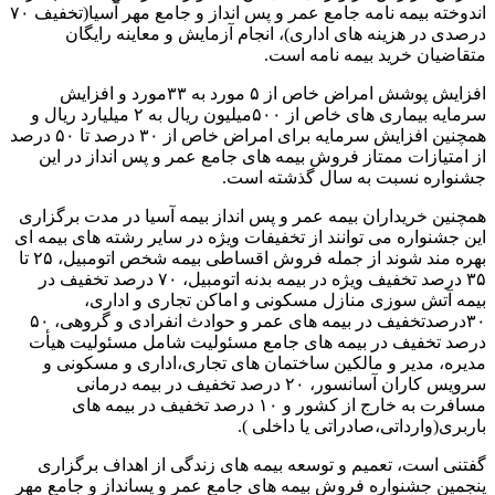
اندوخته بیمه نامه جامع عمر و پس انداز و جامع مهر آسیا(تخفیف ۷۰
درصدی در هزینه های اداری)، انجام آزمایش و معاینه رایگان
متقاضیان خرید بیمه نامه است.
افزایش پوشش امراض خاص از ۵ مورد به ۳۳مورد و افزایش
سرمایه بیماری های خاص از ۵۰۰میلیون ریال به ۲ میلیارد ریال و
همچنین افزایش سرمایه برای امراض خاص از ۳۰ درصد تا ۵۰ درصد
از امتیازات ممتاز فروش بیمه های جامع عمر و پس انداز در این
جشنواره نسبت به سال گذشته است.
همچنین خریداران بیمه عمر و پس انداز بیمه آسیا در مدت برگزاری
این جشنواره می توانند از تخفیفات ویژه در سایر رشته های بیمه ای
بهره مند شوند از جمله فروش اقساطی بیمه شخص اتومبیل، ۲۵ تا
۳۵ درصد تخفیف ویژه در بیمه بدنه اتومبیل، ۷۰ درصد تخفیف در
بیمه آتش سوزی منازل مسکونی و اماکن تجاری و اداری،
۳۰درصدتخفیف در بیمه های عمر و حوادث انفرادی و گروهی، ۵۰
درصد تخفیف در بیمه های جامع مسئولیت شامل مسئولیت هیأت
مدیره، مدیر و مالکین ساختمان های تجاری،اداری و مسکونی و
سرویس کاران آسانسور‌‌، ۲۰ درصد تخفیف در بیمه درمانی
مسافرت به خارج از کشور و ۱۰ درصد تخفیف در بیمه های
باربری(وارداتی،صادراتی یا داخلی ).
گفتنی است، تعمیم و توسعه بیمه های زندگی از اهداف برگزاری
پنجمین جشنواره فروش بیمه های جامع عمر و پسانداز و جامع مهر