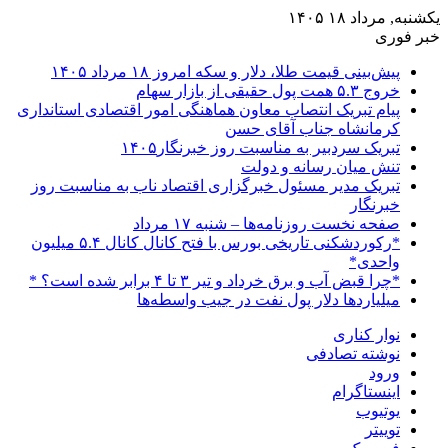
یکشنبه, مرداد ۱۸ ۱۴۰۵
خبر فوری
پیش‌بینی قیمت طلا، دلار و سکه امروز ۱۸ مرداد ۱۴۰۵
خروج ۵.۳ همت پول حقیقی از بازار سهام
پیام تبریک انتصاب معاون هماهنگی امور اقتصادی استانداری
کرمانشاه جناب آقای حسن
تبریک سردبیر به مناسبت روز خبرنگار۱۴۰۵
تنش میان رسانه و دولت
تبریک مدیر مسئول خبرگزاری اقتصاد ناب به مناسبت روز
خبرنگار
صفحه نخست روزنامه‌ها – شنبه ۱۷ مرداد
*رکوردشکنی تاریخی بورس با فتح کانال کانال ۵.۴ میلیون
واحدی*
*چرا قبض آب و برق خرداد و تیر ۳ تا ۴ برابر شده است؟ *
میلیاردها دلار پول نفت در جیب واسطه‌ها
نوار کناری
نوشته تصادفی
ورود
اینستاگرام
یوتیوب
توییتر