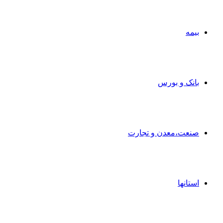
بیمه
بانک و بورس
صنعت،معدن و تجارت
استانها