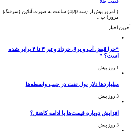
قیمت طلا
{ امروز بیش از {سه|3|2|4} ساعت به صورت آنلاین {سرفنگ|
مرور} ب...
آخرین اخبار
*چرا قبض آب و برق خرداد و تیر ۳ تا ۴ برابر شده
است؟ *
1 روز پیش
میلیاردها دلار پول نفت در جیب واسطه‌ها
3 روز پیش
افزایش دوباره قیمت‌ها یا ادامه کاهش؟
3 روز پیش