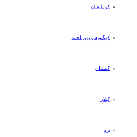
کرمانشاه
کهگلویه و بویر احمد
گلستان
گیلان
یزد