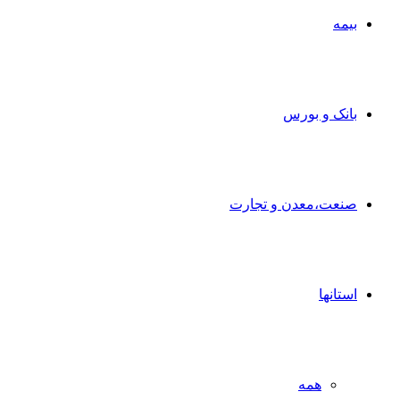
بیمه
بانک و بورس
صنعت،معدن و تجارت
استانها
همه