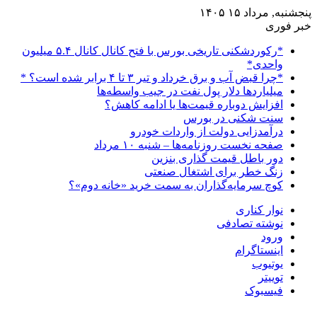
پنجشنبه, مرداد ۱۵ ۱۴۰۵
خبر فوری
*رکوردشکنی تاریخی بورس با فتح کانال کانال ۵.۴ میلیون
واحدی*
*چرا قبض آب و برق خرداد و تیر ۳ تا ۴ برابر شده است؟ *
میلیاردها دلار پول نفت در جیب واسطه‌ها
افزایش دوباره قیمت‌ها یا ادامه کاهش؟
سنت شکنی در بورس
درآمدزایی دولت از واردات خودرو
صفحه نخست روزنامه‌ها – شنبه ۱۰ مرداد
دور باطل قیمت گذاری بنزین
زنگ خطر برای اشتغال صنعتی
کوچ سرمایه‌گذاران به سمت خرید «خانه دوم»؟
نوار کناری
نوشته تصادفی
ورود
اینستاگرام
یوتیوب
توییتر
فیسبوک