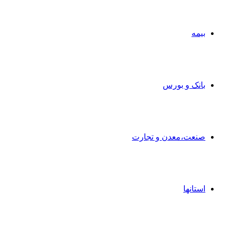
بیمه
بانک و بورس
صنعت،معدن و تجارت
استانها