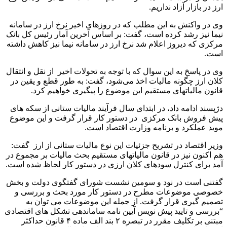
ارز در بازار آزاد نداریم.
وی در واکنش به این مطلب که در روزهای اخیر نرخ ارز در سامانه
نیما نیز رشد کرده است، گفت: بر اساس آخرین آمار رئیس کل بانک
مرکزی که دیروز اعلام شد نرخ ارز در سامانه نیما نیز کاهش داشته
است.
وی در پاسخ به این سوال که با توجه به تحولات اخیر از نقل و انتقال
کلان ارز چگونه مالیات اخذ می‌شود، گفت: به طور قطع و یقین در
قانون مالیاتهای مستقیم این موضوع را پیگیری خواهیم کرد.
دژپسند ادامه داد، در ابتدای سال فرآیند مالیات ستانی از سکه های
پیش فروش بانک مرکزی در دستور کار قرار گرفت و این موضوع
موید عملکرد و برنامه وزارت اقتصاد است.
وزیر اقتصاد در تشریح جزئیات این نوع مالیات ستانی از ارز گفت:
هم اکنون نیز در قانون مالیاتهای مستقیم بحث مالیات بر مجموع در
آمد برای کنترل سودهای کلان ارزی در دستور کار لحاظ شده است.
گفتنی است در نود و سومین نشست شورای گفتگوی دولت و بخش
خصوصی موضوعات مطرح در دستور کار مورد بحث و بررسی و
تصمیم گیری قرار گرفت. از جمله این موضوعات می توان به
“بررسی و تایید پیش نویس آیین نامه ساماندهی تشکل های اقتصادی
مبتنی بر تکلیف مقرر در تبصره ۲ بند الف ماده ۴ قانون حداکثر