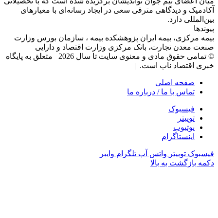
میان اعضای تیم جوان نواندیشان برگزیده شده است که با تحصیلاتی
آکادمیک و دیدگاهی‌ مترقی سعی در ایجاد رسانه‌ای با معیار‌های
بین‌المللی دارد.
پیوندها
بیمه مرکزی، بیمه ایران پزوهشکده بیمه ، سازمان بورس وزارت
صنعت معدن تجارت، بانک مرکزی وزارت اقتصاد و دارایی
© تمامی حقوق مادی و معنوی سایت تا سال 2026 متعلق به پایگاه
خبری اقتصاد ناب است. |
صفحه اصلی
تماس با ما / درباره ما
فیسبوک
توییتر
یوتیوب
اینستاگرام
فیسبوک
توییتر
واتس آپ
تلگرام
وایبر
دکمه بازگشت به بالا