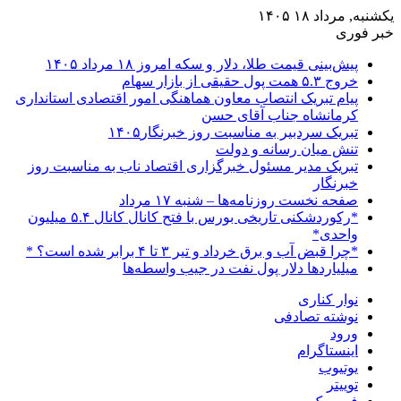
یکشنبه, مرداد ۱۸ ۱۴۰۵
خبر فوری
پیش‌بینی قیمت طلا، دلار و سکه امروز ۱۸ مرداد ۱۴۰۵
خروج ۵.۳ همت پول حقیقی از بازار سهام
پیام تبریک انتصاب معاون هماهنگی امور اقتصادی استانداری
کرمانشاه جناب آقای حسن
تبریک سردبیر به مناسبت روز خبرنگار۱۴۰۵
تنش میان رسانه و دولت
تبریک مدیر مسئول خبرگزاری اقتصاد ناب به مناسبت روز
خبرنگار
صفحه نخست روزنامه‌ها – شنبه ۱۷ مرداد
*رکوردشکنی تاریخی بورس با فتح کانال کانال ۵.۴ میلیون
واحدی*
*چرا قبض آب و برق خرداد و تیر ۳ تا ۴ برابر شده است؟ *
میلیاردها دلار پول نفت در جیب واسطه‌ها
نوار کناری
نوشته تصادفی
ورود
اینستاگرام
یوتیوب
توییتر