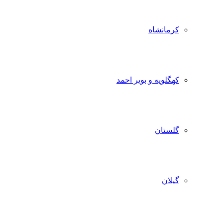
کرمانشاه
کهگلویه و بویر احمد
گلستان
گیلان