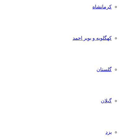
کرمانشاه
کهگلویه و بویر احمد
گلستان
گیلان
یزد