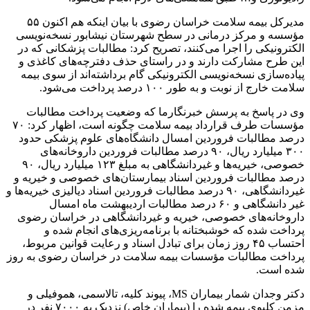
مدیرکل بیمه سلامت خراسان رضوی با بیان اینکه هم اکنون ۵۵
مؤسسه و مرکز درمانی در سطح شهرستان نیشابور نسخه‌نویسی
الکترونیکی را اجرا می‌کنند، تصریح کرد: مطالبات پزشکانی که در
این طرح مشارکت دارند و در راستای حذف دفترچه‌های کاغذی و
پیاده‌سازی نسخه‌نویسی الکترونیکی گام برداشته‌اند از سوی بیمه
سلامت خارج از نوبت و به طور ۱۰۰ درصد پرداخت می‌شود.
وی در پاسخ به پرسش خبرنگارما که وضعیت پرداخت مطالبات
مؤسسات طرف قرارداد بیمه سلامت چگونه است، اظهار کرد: ۷۰
درصد مطالبات فروردین امسال دانشگاه‌های علوم پزشکی حدود
۳۰۰ میلیارد ریال، ۹۰ درصد مطالبات فروردین داروخانه‌های
خصوصی، خیریه‌ها و غیردانشگاهی به مبلغ ۱۲۳ میلیارد ریال، ۹۰
درصد مطالبات فروردین اسناد بیمارستان‌های خصوصی و خیریه و
غیردانشگاهی، ۹۰ درصد مطالبات فروردین اسناد دیالیزی خیریه‌ها و
غیر دانشگاهی و ۶۰ درصد مطالبات اردیبهشت ماه امسال
داروخانه‌های خصوصی، خیریه و غیردانشگاهی در خراسان رضوی
پرداخت شده که خوشبختانه با برنامه‌ریزی‌های انجام شده و
احتساب ۴۵ روز زمان برای تبادل اسناد و رعایت قوانین مربوط،
پرداخت مطالبات مؤسسات بیمه سلامت در خراسان رضوی به روز
شده است.
دکتر وجدان شمار بیماران MS، پیوند کلیه، تالاسمی، هموفیلی و
مزمن کلیوی بیمه شده را (بیماران خاص) نزدیک به ۷۰۰۰ نفر در