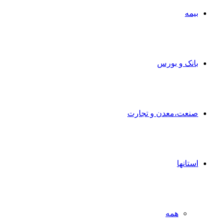
بیمه
بانک و بورس
صنعت،معدن و تجارت
استانها
همه