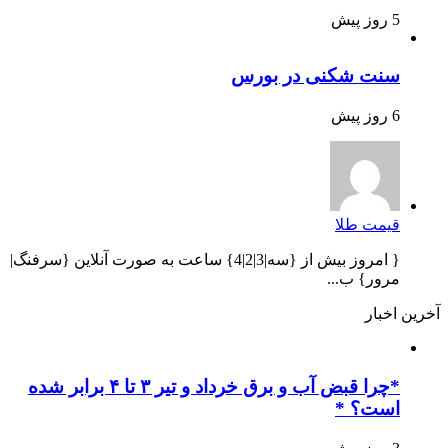
5 روز پیش
سنت شکنی در بورس
6 روز پیش
قیمت طلا
{ امروز بیش از {سه|3|2|4} ساعت به صورت آنلاین {سرفنگ|
مرور} ب...
آخرین اخبار
*چرا قبض آب و برق خرداد و تیر ۳ تا ۴ برابر شده
است؟ *