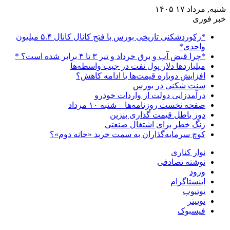
شنبه, مرداد ۱۷ ۱۴۰۵
خبر فوری
*رکوردشکنی تاریخی بورس با فتح کانال کانال ۵.۴ میلیون
واحدی*
*چرا قبض آب و برق خرداد و تیر ۳ تا ۴ برابر شده است؟ *
میلیاردها دلار پول نفت در جیب واسطه‌ها
افزایش دوباره قیمت‌ها یا ادامه کاهش؟
سنت شکنی در بورس
درآمدزایی دولت از واردات خودرو
صفحه نخست روزنامه‌ها – شنبه ۱۰ مرداد
دور باطل قیمت گذاری بنزین
زنگ خطر برای اشتغال صنعتی
کوچ سرمایه‌گذاران به سمت خرید «خانه دوم»؟
نوار کناری
نوشته تصادفی
ورود
اینستاگرام
یوتیوب
توییتر
فیسبوک