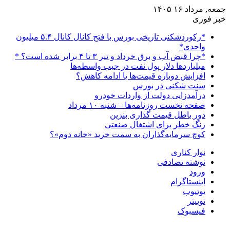
جمعه, مرداد ۱۶ ۱۴۰۵
خبر فوری
*رکوردشکنی تاریخی بورس با فتح کانال کانال ۵.۴ میلیون
واحدی*
*چرا قبض آب و برق خرداد و تیر ۳ تا ۴ برابر شده است؟ *
میلیاردها دلار پول نفت در جیب واسطه‌ها
افزایش دوباره قیمت‌ها یا ادامه کاهش؟
سنت شکنی در بورس
درآمدزایی دولت از واردات خودرو
صفحه نخست روزنامه‌ها – شنبه ۱۰ مرداد
دور باطل قیمت گذاری بنزین
زنگ خطر برای اشتغال صنعتی
کوچ سرمایه‌گذاران به سمت خرید «خانه دوم»؟
نوار کناری
نوشته تصادفی
ورود
اینستاگرام
یوتیوب
توییتر
فیسبوک