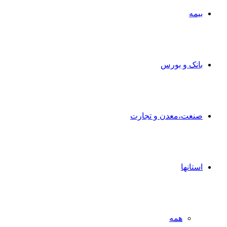
بیمه
بانک و بورس
صنعت،معدن و تجارت
استانها
همه