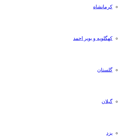
کرمانشاه
کهگلویه و بویر احمد
گلستان
گیلان
یزد