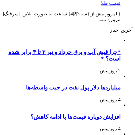
قیمت طلا
{ امروز بیش از {سه|3|2|4} ساعت به صورت آنلاین {سرفنگ|
مرور} ب...
آخرین اخبار
*چرا قبض آب و برق خرداد و تیر ۳ تا ۴ برابر شده
است؟ *
2 روز پیش
میلیاردها دلار پول نفت در جیب واسطه‌ها
4 روز پیش
افزایش دوباره قیمت‌ها یا ادامه کاهش؟
4 روز پیش