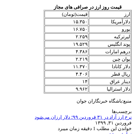
قیمت روز ارز در صرافی های مجاز
ارز
قیمت(تومان)
دلارآمریکا
۱۵.۳۵۰
یورو
۱۶.۷۵۰
لیرترکیه
۲.۲۵۹
پوند انگلیس
۱۹.۵۲۹
درهم امارات
۴.۳۸۶
یوان چین
۲.۲۱۹
دلار کانادا
۱۱.۳۷۰
ریال قطر
۴.۴۰۶
دینار عراق
۱۴
دلار استرالیا
۹.۹۶۲
منبع:باشگاه خبرنگاران جوان
برچسب‌ها
نرخ ارز آزاد در ۳۱ فروردین ۹۹؛ دلار ارزان می‌شود
فروردین ۳۱, ۱۳۹۹
خواندن این مطلب 1 دقیقه زمان میبرد