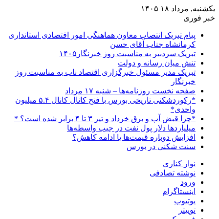
یکشنبه, مرداد ۱۸ ۱۴۰۵
خبر فوری
پیام تبریک انتصاب معاون هماهنگی امور اقتصادی استانداری
کرمانشاه جناب آقای حسن
تبریک سردبیر به مناسبت روز خبرنگار۱۴۰۵
تنش میان رسانه و دولت
تبریک مدیر مسئول خبرگزاری اقتصاد ناب به مناسبت روز
خبرنگار
صفحه نخست روزنامه‌ها – شنبه ۱۷ مرداد
*رکوردشکنی تاریخی بورس با فتح کانال کانال ۵.۴ میلیون
واحدی*
*چرا قبض آب و برق خرداد و تیر ۳ تا ۴ برابر شده است؟ *
میلیاردها دلار پول نفت در جیب واسطه‌ها
افزایش دوباره قیمت‌ها یا ادامه کاهش؟
سنت شکنی در بورس
نوار کناری
نوشته تصادفی
ورود
اینستاگرام
یوتیوب
توییتر