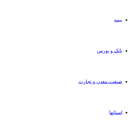
بیمه
بانک و بورس
صنعت،معدن و تجارت
استانها