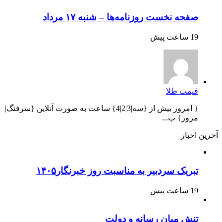
صفحه نخست روزنامه‌ها – شنبه ۱۷ مرداد
19 ساعت پیش
قیمت طلا
{ امروز بیش از {سه|3|2|4} ساعت به صورت آنلاین {سرفنگ|
مرور} ب...
آخرین اخبار
تبریک سردبیر به مناسبت روز خبرنگار۱۴۰۵
19 ساعت پیش
تنش میان رسانه و دولت