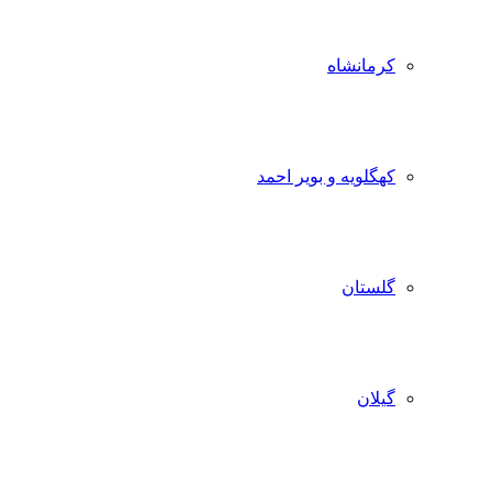
کرمانشاه
کهگلویه و بویر احمد
گلستان
گیلان