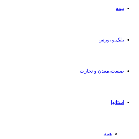
بیمه
بانک و بورس
صنعت،معدن و تجارت
استانها
همه