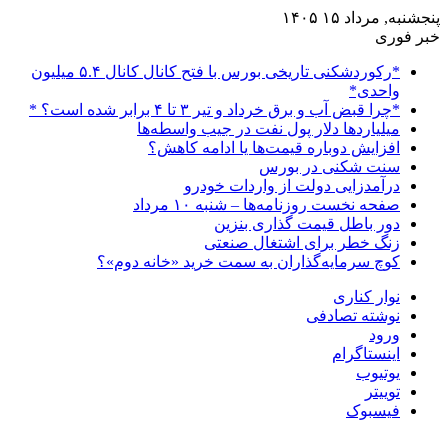
پنجشنبه, مرداد ۱۵ ۱۴۰۵
خبر فوری
*رکوردشکنی تاریخی بورس با فتح کانال کانال ۵.۴ میلیون
واحدی*
*چرا قبض آب و برق خرداد و تیر ۳ تا ۴ برابر شده است؟ *
میلیاردها دلار پول نفت در جیب واسطه‌ها
افزایش دوباره قیمت‌ها یا ادامه کاهش؟
سنت شکنی در بورس
درآمدزایی دولت از واردات خودرو
صفحه نخست روزنامه‌ها – شنبه ۱۰ مرداد
دور باطل قیمت گذاری بنزین
زنگ خطر برای اشتغال صنعتی
کوچ سرمایه‌گذاران به سمت خرید «خانه دوم»؟
نوار کناری
نوشته تصادفی
ورود
اینستاگرام
یوتیوب
توییتر
فیسبوک