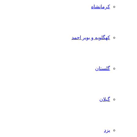
کرمانشاه
کهگلویه و بویر احمد
گلستان
گیلان
یزد