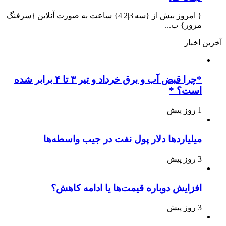
{ امروز بیش از {سه|3|2|4} ساعت به صورت آنلاین {سرفنگ|
مرور} ب...
آخرین اخبار
*چرا قبض آب و برق خرداد و تیر ۳ تا ۴ برابر شده
است؟ *
1 روز پیش
میلیاردها دلار پول نفت در جیب واسطه‌ها
3 روز پیش
افزایش دوباره قیمت‌ها یا ادامه کاهش؟
3 روز پیش