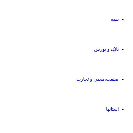
بیمه
بانک و بورس
صنعت،معدن و تجارت
استانها