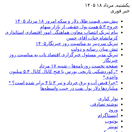
یکشنبه, مرداد ۱۸ ۱۴۰۵
خبر فوری
پیش‌بینی قیمت طلا، دلار و سکه امروز ۱۸ مرداد ۱۴۰۵
خروج ۵.۳ همت پول حقیقی از بازار سهام
پیام تبریک انتصاب معاون هماهنگی امور اقتصادی استانداری
کرمانشاه جناب آقای حسن
تبریک سردبیر به مناسبت روز خبرنگار۱۴۰۵
تنش میان رسانه و دولت
تبریک مدیر مسئول خبرگزاری اقتصاد ناب به مناسبت روز
خبرنگار
صفحه نخست روزنامه‌ها – شنبه ۱۷ مرداد
*رکوردشکنی تاریخی بورس با فتح کانال کانال ۵.۴ میلیون
واحدی*
*چرا قبض آب و برق خرداد و تیر ۳ تا ۴ برابر شده است؟ *
میلیاردها دلار پول نفت در جیب واسطه‌ها
نوار کناری
نوشته تصادفی
ورود
اینستاگرام
یوتیوب
توییتر