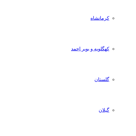
کرمانشاه
کهگلویه و بویر احمد
گلستان
گیلان