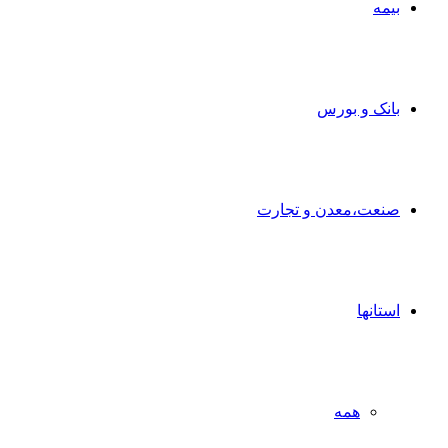
بیمه
بانک و بورس
صنعت،معدن و تجارت
استانها
همه