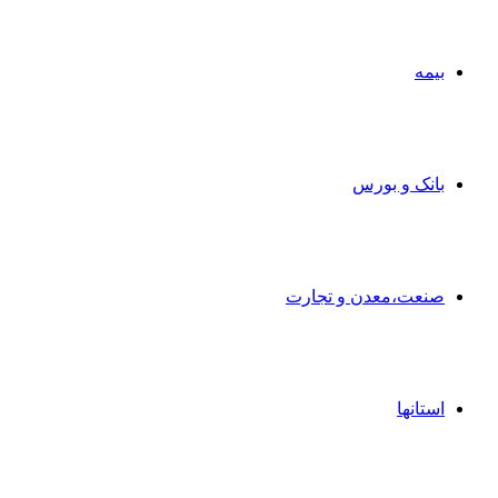
بیمه
بانک و بورس
صنعت،معدن و تجارت
استانها