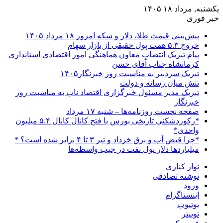
یکشنبه, مرداد ۱۸ ۱۴۰۵
خبر فوری
پیش‌بینی قیمت طلا، دلار و سکه امروز ۱۸ مرداد ۱۴۰۵
خروج ۵.۳ همت پول حقیقی از بازار سهام
پیام تبریک انتصاب معاون هماهنگی امور اقتصادی استانداری
کرمانشاه جناب آقای حسن
تبریک سردبیر به مناسبت روز خبرنگار۱۴۰۵
تنش میان رسانه و دولت
تبریک مدیر مسئول خبرگزاری اقتصاد ناب به مناسبت روز
خبرنگار
صفحه نخست روزنامه‌ها – شنبه ۱۷ مرداد
*رکوردشکنی تاریخی بورس با فتح کانال کانال ۵.۴ میلیون
واحدی*
*چرا قبض آب و برق خرداد و تیر ۳ تا ۴ برابر شده است؟ *
میلیاردها دلار پول نفت در جیب واسطه‌ها
نوار کناری
نوشته تصادفی
ورود
اینستاگرام
یوتیوب
توییتر