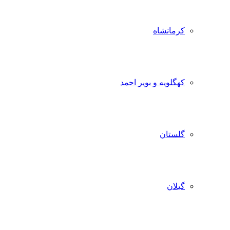
کرمانشاه
کهگلویه و بویر احمد
گلستان
گیلان