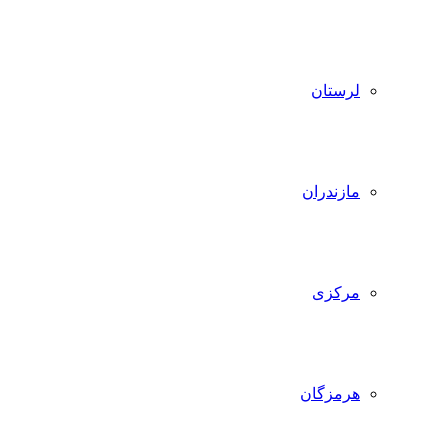
لرستان
مازندران
مرکزی
هرمزگان