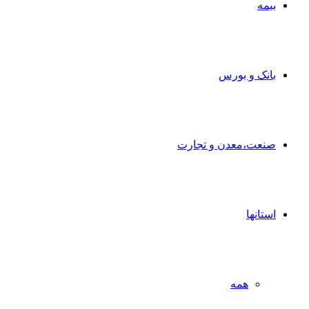
بیمه
بانک و بورس
صنعت،معدن و تجارت
استانها
همه