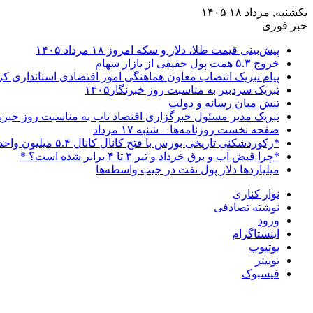
یکشنبه, مرداد ۱۸ ۱۴۰۵
خبر فوری
پیش‌بینی قیمت طلا، دلار و سکه امروز ۱۸ مرداد ۱۴۰۵
خروج ۵.۳ همت پول حقیقی از بازار سهام
پیام تبریک انتصاب معاون هماهنگی امور اقتصادی استانداری 
تبریک سردبیر به مناسبت روز خبرنگار۱۴۰۵
تنش میان رسانه و دولت
تبریک مدیر مسئول خبرگزاری اقتصاد ناب به مناسبت روز خبرن
صفحه نخست روزنامه‌ها – شنبه ۱۷ مرداد
*رکوردشکنی تاریخی بورس با فتح کانال کانال ۵.۴ میلیون واحدی*
*چرا قبض آب و برق خرداد و تیر ۳ تا ۴ برابر شده است؟ *
میلیاردها دلار پول نفت در جیب واسطه‌ها
نوار کناری
نوشته تصادفی
ورود
اینستاگرام
یوتیوب
توییتر
فیسبوک