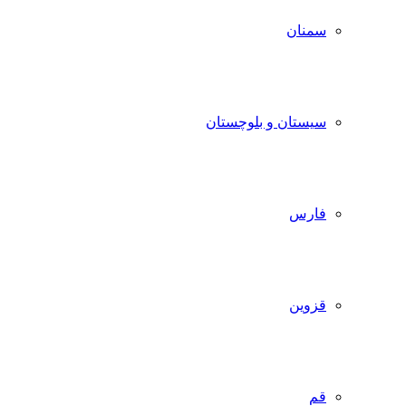
سمنان
سیستان و بلوچستان
فارس
قزوین
قم