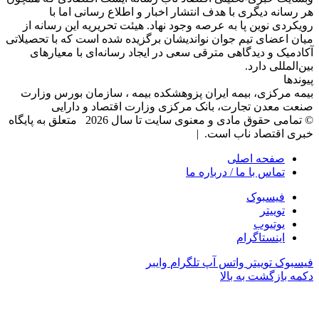
هر رسانه دیگری با هدف انتشار اخبار و اطلاع رسانی اما با
رویکردی نوین پا به عرصه وجود نهاد. هیئت تحریریه این رسانه از
میان اعضای تیم جوان نواندیشان برگزیده شده است که با تحصیلاتی
آکادمیک و دیدگاهی‌ مترقی سعی در ایجاد رسانه‌ای با معیار‌های
بین‌المللی دارد.
پیوندها
بیمه مرکزی، بیمه ایران پزوهشکده بیمه ، سازمان بورس وزارت
صنعت معدن تجارت، بانک مرکزی وزارت اقتصاد و دارایی
© تمامی حقوق مادی و معنوی سایت تا سال 2026 متعلق به پایگاه
خبری اقتصاد ناب است. |
صفحه اصلی
تماس با ما / درباره ما
فیسبوک
توییتر
یوتیوب
اینستاگرام
فیسبوک
توییتر
واتس آپ
تلگرام
وایبر
دکمه بازگشت به بالا