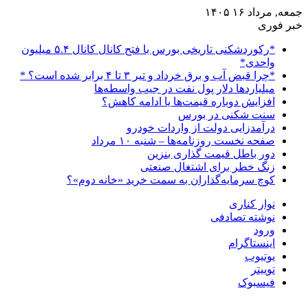
جمعه, مرداد ۱۶ ۱۴۰۵
خبر فوری
*رکوردشکنی تاریخی بورس با فتح کانال کانال ۵.۴ میلیون
واحدی*
*چرا قبض آب و برق خرداد و تیر ۳ تا ۴ برابر شده است؟ *
میلیاردها دلار پول نفت در جیب واسطه‌ها
افزایش دوباره قیمت‌ها یا ادامه کاهش؟
سنت شکنی در بورس
درآمدزایی دولت از واردات خودرو
صفحه نخست روزنامه‌ها – شنبه ۱۰ مرداد
دور باطل قیمت گذاری بنزین
زنگ خطر برای اشتغال صنعتی
کوچ سرمایه‌گذاران به سمت خرید «خانه دوم»؟
نوار کناری
نوشته تصادفی
ورود
اینستاگرام
یوتیوب
توییتر
فیسبوک