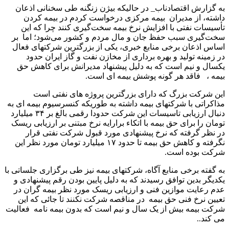
به گزارش اقتصادناب_ در حالیکه بیژن زنگنه طی سخنانی اذعان
داشته، از مدیران بیمه مرکزی درخواست کردم در بیمه کردن
تأسیسات نفتی با افزایش نرخ بیمه سخت‌گیری کنند چرا که این
سخت‌گیری سبب حفظ جان و مال مردم و کشور می‌شود؛ اما بر
اساس اذعان برخی منابع خبری، یکی از بزرگترین شرکتهای فعال
در زمینه تولید و بهره برداری از مخازن نفت و گاز ایران حدود
یکسال و نیم است که به دلیل پیشنهاد مدیرانش برای کاهش حق
بیمه ، فاقد هر گونه پوشش بیمه ای است.
این شرکت بزرگ که دارای بزرگترین پروژه های نفتی است
مذاکراتی با شرکتهای بیمه داشته به طوریکه کنسرسیوم بیمه ای به
دنبال ارزیابی تاسیسات این شرکت حدودا رقمی بالغ بر ۳۴ میلیارد
تومان را برای حق بیمه با اتکاء برارایه نرخ مبتنی بر ارزیابی ریسک
در نظر گرفته که نرخ پیشنهادی مورد قبول شرکت نفتی قرار
نگرفته و کاهش حق بیمه تا حدود ۱۷ میلیارد تومان مورد نظر این
شرکت بوده است.
به گفته برخی منابع آگاه، شرکتهای بیمه نیز طی برگزاری جلساتی با
یکدیگر بدین توافق رسیدند که به دلیل پایین بودن رقم پیشنهادی و
عدم رعایت موازین فنی و ارزیابی ریسک مورد نظر بیمه گران در
تعیین نرخ فنی حق بیمه در مناقصه شرکت نکنند تا جائی که این
شرکت بیمه بیش از یک سال و نیم است که بدون بیمه نامه فعالیت
می کند..