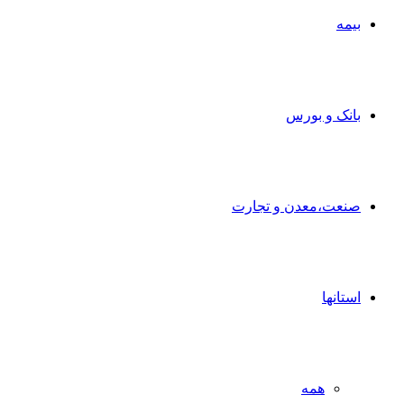
بیمه
بانک و بورس
صنعت،معدن و تجارت
استانها
همه