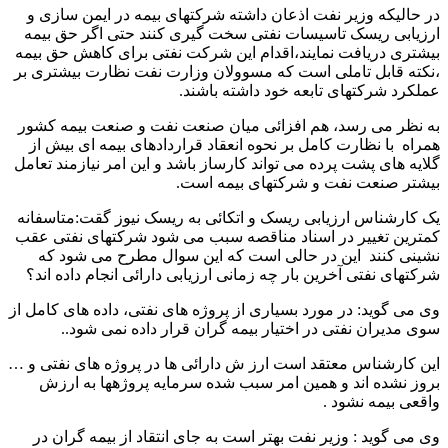
در حالیکه وزیر نفت اذعان داشته شرکتهای بیمه در ایمن سازی و
ارزیابی ریسک تاسیسات نفتی سخت گیری کنند حتی اگر حق بیمه
بیشتری دریافت نمایند،اقدام این شرکت نفتی برای کاهش حق بیمه
،نکته قابل تاملی است که مسوولان وزارت نفت نظارت بیشتری بر
عملکرد شرکتهای تابعه خود داشته باشند.
به نظر می رسد، هم افزائی میان صنعت نفت و صنعت بیمه کشور
همراه با نظارت کامل بر نحوه انعقاد قراردادهای بیمه ای بیش از
گلایه های پشت پرده می تواند کارساز باشد و این امر نیازمند تعامل
بیشتر صنعت نفت و شرکتهای بیمه است.
یک کارشناس ارزیابی ریسک و اتکائی به ریسک نیوز گقت:متاسفانه
کمترین تغییر در اسناد مناقصه سبب می شود شرکتهای نفتی عقب
نشینی کنند این در حالی است که این سوال مطرح می شود که
شرکتهای نفتی آخرین بار چه زمانی ارزیابی دارائی انجام داده اند؟
وی می گوید: در مورد بسیاری از پروژه های نفتی، داده های کامل از
سوی مدیران نفتی در اختیار بیمه گران قرار داده نمی شود..
این کارشناس معتقد است ارز ش دارائی ها در پروژه های نفتی و …
بروز نشده اند و همین امر سبب شده سرمایه پروژهها به ارزش
واقعی بیمه نشود .
وی می گوید : وزیر نفت بهتر است به جای انتقاد از بیمه گران در