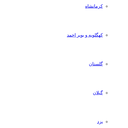
کرمانشاه
کهگلویه و بویر احمد
گلستان
گیلان
یزد