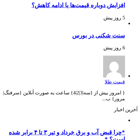
افزایش دوباره قیمت‌ها یا ادامه کاهش؟
5 روز پیش
سنت شکنی در بورس
6 روز پیش
قیمت طلا
{ امروز بیش از {سه|3|2|4} ساعت به صورت آنلاین {سرفنگ|
مرور} ب...
آخرین اخبار
*چرا قبض آب و برق خرداد و تیر ۳ تا ۴ برابر شده
است؟ *