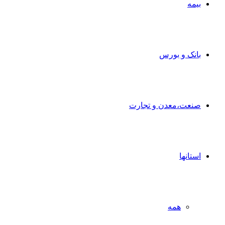
بیمه
بانک و بورس
صنعت،معدن و تجارت
استانها
همه