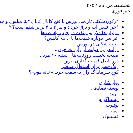
پنجشنبه, مرداد ۱۵ ۱۴۰۵
خبر فوری
*رکوردشکنی تاریخی بورس با فتح کانال کانال ۵.۴ میلیون واحدی*
*چرا قبض آب و برق خرداد و تیر ۳ تا ۴ برابر شده است؟ *
میلیاردها دلار پول نفت در جیب واسطه‌ها
افزایش دوباره قیمت‌ها یا ادامه کاهش؟
سنت شکنی در بورس
درآمدزایی دولت از واردات خودرو
صفحه نخست روزنامه‌ها – شنبه ۱۰ مرداد
دور باطل قیمت گذاری بنزین
زنگ خطر برای اشتغال صنعتی
کوچ سرمایه‌گذاران به سمت خرید «خانه دوم»؟
نوار کناری
نوشته تصادفی
ورود
اینستاگرام
یوتیوب
توییتر
فیسبوک