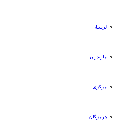
لرستان
مازندران
مرکزی
هرمزگان