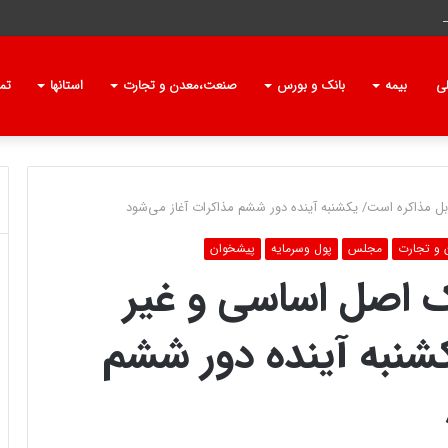
شده است؟ *
ی
بیمه
بانک و بورس
صنعت،معدن و تجارت
استانها
تما
بل مذاکره است/ یکشنبه آینده دور ششم مذاکرات آغاز می‌شود
و تجارت
مجلس
پول وسرمایه
پیشخوان
ک اصل اساسی و غیر
شنبه آینده دور ششم