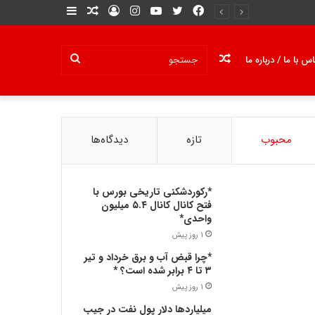
فیسبوک
توییتر
یوتیوب
ورود
اینستاگرام
نوشته
نوار
تصادفی
کناری
نوشته
جستجو
س با ما / درباره ما
تصادفی
محبوب
تازه
دیدگاه‌ها
*رکوردشکنی تاریخی بورس با
فتح کانال کانال ۵.۴ میلیون
واحدی*
1 روز پیش
*چرا قبض آب و برق خرداد و تیر
۳ تا ۴ برابر شده است؟ *
1 روز پیش
میلیاردها دلار پول نفت در جیب