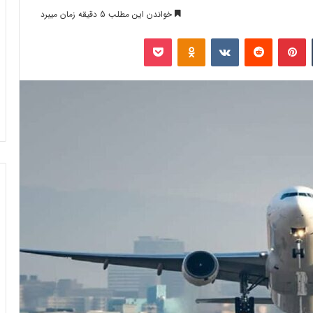
خواندن این مطلب 5 دقیقه زمان میبرد
تامبل
‫پین‌ترست
‫رددیت
‫VKontakte
‫Odnoklassniki
پاکت