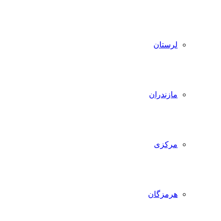
لرستان
مازندران
مرکزی
هرمزگان