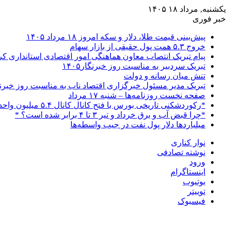
یکشنبه, مرداد ۱۸ ۱۴۰۵
خبر فوری
پیش‌بینی قیمت طلا، دلار و سکه امروز ۱۸ مرداد ۱۴۰۵
خروج ۵.۳ همت پول حقیقی از بازار سهام
پیام تبریک انتصاب معاون هماهنگی امور اقتصادی استانداری 
تبریک سردبیر به مناسبت روز خبرنگار۱۴۰۵
تنش میان رسانه و دولت
تبریک مدیر مسئول خبرگزاری اقتصاد ناب به مناسبت روز خبرن
صفحه نخست روزنامه‌ها – شنبه ۱۷ مرداد
*رکوردشکنی تاریخی بورس با فتح کانال کانال ۵.۴ میلیون واحدی*
*چرا قبض آب و برق خرداد و تیر ۳ تا ۴ برابر شده است؟ *
میلیاردها دلار پول نفت در جیب واسطه‌ها
نوار کناری
نوشته تصادفی
ورود
اینستاگرام
یوتیوب
توییتر
فیسبوک