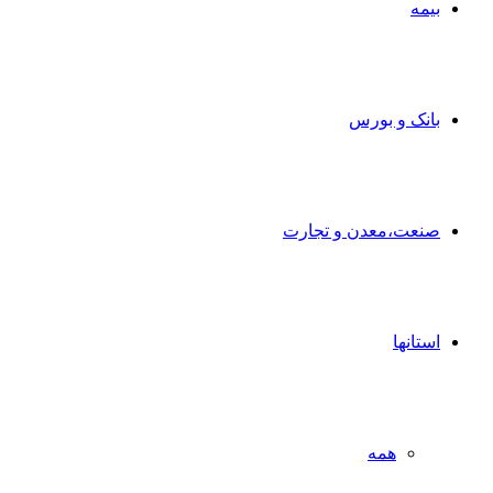
بیمه
بانک و بورس
صنعت،معدن و تجارت
استانها
همه