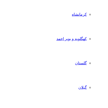
کرمانشاه
کهگلویه و بویر احمد
گلستان
گیلان