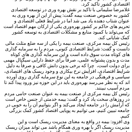
اقتصادی کشور تاکید کرد.
غلامرضا سلیمانی با تاکید بر نقش بهره وری در توسعه اقتصادی
کشور به خصوص صنعت بیمه گفت: پیش از این از بهره وری به
عنوان شتاب دهنده یاد می شد اما در شرایط فعلی اقتصادی و
تحریم های حاکم بر کشور بهره‌وری یکی از ارکان مهم اقتصاد است
که می‌تواند با کمبود منابع و مشکلات اقتصادی به توسعه کشور
کمک شایانی کند.
رئیس کل بیمه مرکزی، صنعت بیمه را یکی از سه ضلع مثلث مالی
دانست و گفت: شرایط اقتصادی کنونی، مردم را به سرمایه گذاری
های کوتاه مدت سوق داده است و این سرمایه گذاری های کوتاه
مدت و بدون پشتوانه علمی، صرفاً برای حفظ دارایی سیگنال مهمی
برای دولت است، چرا که برخی بدون دانش کافی و صرفاً به دلیل
شرایط اقتصادی، افزایش نرخ بیکاری و وجود ریسک های اقتصادی،
سیاسی و فرهنگی در جامعه به این نوع سرمایه گذاری روی آورده
اند که به نظر می‌رسد بهره‌وری باید در این حوزه نیز ورود پیدا کند تا
مردم آسیب نبینند.
رئیس کل بیمه مرکزی از صنعت بیمه به عنوان صنعت حامی مردم
در روزهای سخت یاد کرد و گفت: بیمه خدمتی از جنس خاص است
که آرامش را در جامعه ایجاد می‌کند و اگر بتوانیم آن را به خوبی در
جامعه تبیین کنیم، می توانیم به پویایی اقتصاد کشور کمک بزرگی
کنیم.
وی افزود: بیمه در واقع به معنای مدیریت ریسک است و این
مدیریت ریسک اگر با بهره وری همگام باشد می تواند میزان ریسک