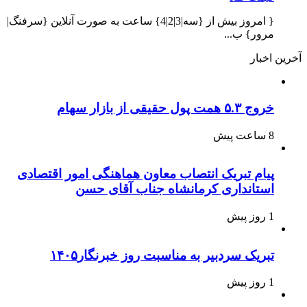
{ امروز بیش از {سه|3|2|4} ساعت به صورت آنلاین {سرفنگ|
مرور} ب...
آخرین اخبار
خروج ۵.۳ همت پول حقیقی از بازار سهام
8 ساعت پیش
پیام تبریک انتصاب معاون هماهنگی امور اقتصادی
استانداری کرمانشاه جناب آقای حسن
1 روز پیش
تبریک سردبیر به مناسبت روز خبرنگار۱۴۰۵
1 روز پیش