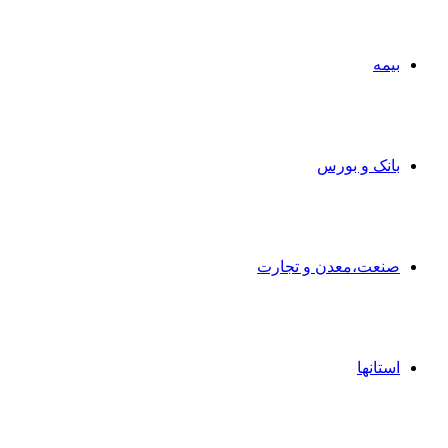
بیمه
بانک و بورس
صنعت،معدن و تجارت
استانها