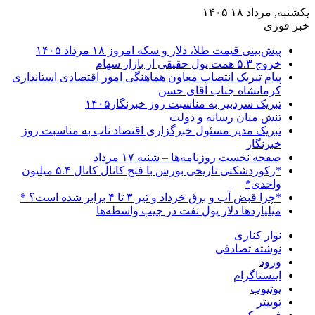
یکشنبه, مرداد ۱۸ ۱۴۰۵
خبر فوری
پیش‌بینی قیمت طلا، دلار و سکه امروز ۱۸ مرداد ۱۴۰۵
خروج ۵.۳ همت پول حقیقی از بازار سهام
پیام تبریک انتصاب معاون هماهنگی امور اقتصادی استانداری
کرمانشاه جناب آقای حسن
تبریک سردبیر به مناسبت روز خبرنگار۱۴۰۵
تنش میان رسانه و دولت
تبریک مدیر مسئول خبرگزاری اقتصاد ناب به مناسبت روز
خبرنگار
صفحه نخست روزنامه‌ها – شنبه ۱۷ مرداد
*رکوردشکنی تاریخی بورس با فتح کانال کانال ۵.۴ میلیون
واحدی*
*چرا قبض آب و برق خرداد و تیر ۳ تا ۴ برابر شده است؟ *
میلیاردها دلار پول نفت در جیب واسطه‌ها
نوار کناری
نوشته تصادفی
ورود
اینستاگرام
یوتیوب
توییتر