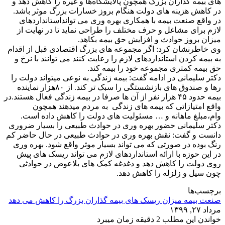
های بیمه گذاران بزرگ همچون پالایشگاه‌ها و غیره را کاهش دهد و
در کاهش هزینه های دولت هنگام بروز خسارات بزرگ موثر باشد.
در واقع صنعت بیمه با همکاری بهره وری می توانداستانداردهای
لازم برای مشاغل و حرف مختلف را طراحی نماید تا در نهایت از
میزان بروز حوادث و افزایش حق بیمه بکاهد.
وی خاطرنشان کرد: اگر مجموعه های بزرگ اقتصادی قبل از اقدام
به بیمه کردن استانداردهای لازم را رعایت کنند می توانند با نرخ و
حق بیمه کمتری مجموعه خود را بیمه کند.
دکتر سلیمانی در ادامه گفت: بیمه زندگی به نوعی میتواند دولت را
رها و صندوق های بازنشستگی را سبک تر کند. از ۸۰هزار نماینده
بیمه حدود ۴۵ هزار نفر از آن ها صرفا در بیمه زندگی فعال هستند.در
واقع امتیازاتی که بیمه های زندگی به مردم میدهند همچون
وام،مبلغ ماهانه و … مسئولیت های دولت را کاهش داده است.
دکتر سلیمانی حضور بهره وری در حوادث طبیعی را بسیار ضروری
دانست و گفت: نقش بهره وری در حوادث طبیعی در حال حاضر کم
رنگ بوده در صورتی که می تواند بسیار موثر واقع شود. بهره وری
در این حوزه با ارائه استانداردهای لازم می تواند ریسک های پیش
روی دولت را کاهش دهد و دغدغه کمک های بلاعوض در حوادثی
چون سیل و زلزله را کاهش دهد.
برچسب‌ها
صنعت بیمه میزان ریسک های بیمه گذاران بزرگ را کاهش می دهد
مرداد ۲۷, ۱۳۹۹
خواندن این مطلب 2 دقیقه زمان میبرد