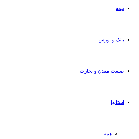
بیمه
بانک و بورس
صنعت،معدن و تجارت
استانها
همه