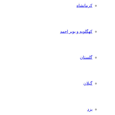
کرمانشاه
کهگلویه و بویر احمد
گلستان
گیلان
یزد