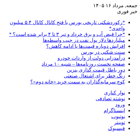
جمعه, مرداد ۱۶ ۱۴۰۵
خبر فوری
*رکوردشکنی تاریخی بورس با فتح کانال کانال ۵.۴ میلیون
واحدی*
*چرا قبض آب و برق خرداد و تیر ۳ تا ۴ برابر شده است؟ *
میلیاردها دلار پول نفت در جیب واسطه‌ها
افزایش دوباره قیمت‌ها یا ادامه کاهش؟
سنت شکنی در بورس
درآمدزایی دولت از واردات خودرو
صفحه نخست روزنامه‌ها – شنبه ۱۰ مرداد
دور باطل قیمت گذاری بنزین
زنگ خطر برای اشتغال صنعتی
کوچ سرمایه‌گذاران به سمت خرید «خانه دوم»؟
نوار کناری
نوشته تصادفی
ورود
اینستاگرام
یوتیوب
توییتر
فیسبوک