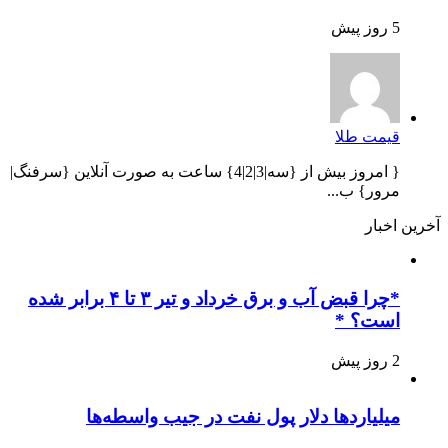
5 روز پیش
قیمت طلا
{ امروز بیش از {سه|3|2|4} ساعت به صورت آنلاین {سرفنگ|
مرور} ب...
آخرین اخبار
*چرا قبض آب و برق خرداد و تیر ۳ تا ۴ برابر شده
است؟ *
2 روز پیش
میلیاردها دلار پول نفت در جیب واسطه‌ها