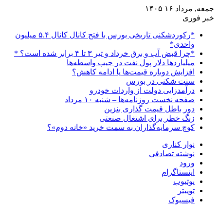
جمعه, مرداد ۱۶ ۱۴۰۵
خبر فوری
*رکوردشکنی تاریخی بورس با فتح کانال کانال ۵.۴ میلیون
واحدی*
*چرا قبض آب و برق خرداد و تیر ۳ تا ۴ برابر شده است؟ *
میلیاردها دلار پول نفت در جیب واسطه‌ها
افزایش دوباره قیمت‌ها یا ادامه کاهش؟
سنت شکنی در بورس
درآمدزایی دولت از واردات خودرو
صفحه نخست روزنامه‌ها – شنبه ۱۰ مرداد
دور باطل قیمت گذاری بنزین
زنگ خطر برای اشتغال صنعتی
کوچ سرمایه‌گذاران به سمت خرید «خانه دوم»؟
نوار کناری
نوشته تصادفی
ورود
اینستاگرام
یوتیوب
توییتر
فیسبوک