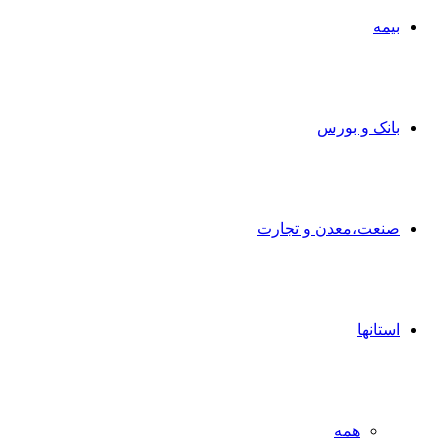
بیمه
بانک و بورس
صنعت،معدن و تجارت
استانها
همه