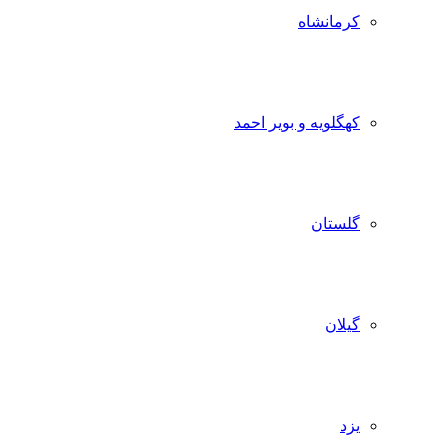
کرمانشاه
کهگلویه و بویر احمد
گلستان
گیلان
یزد