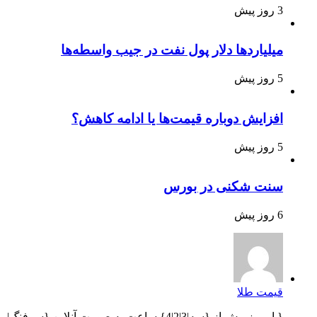
3 روز پیش
میلیاردها دلار پول نفت در جیب واسطه‌ها
5 روز پیش
افزایش دوباره قیمت‌ها یا ادامه کاهش؟
5 روز پیش
سنت شکنی در بورس
6 روز پیش
قیمت طلا
{ امروز بیش از {سه|3|2|4} ساعت به صورت آنلاین {سرفنگ|