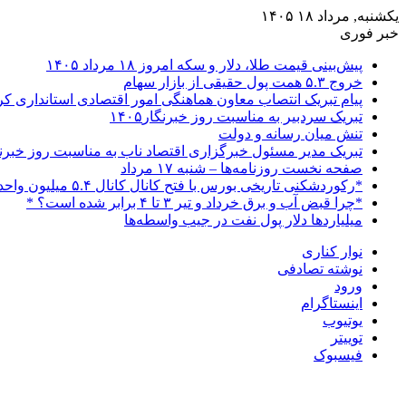
یکشنبه, مرداد ۱۸ ۱۴۰۵
خبر فوری
پیش‌بینی قیمت طلا، دلار و سکه امروز ۱۸ مرداد ۱۴۰۵
خروج ۵.۳ همت پول حقیقی از بازار سهام
پیام تبریک انتصاب معاون هماهنگی امور اقتصادی استانداری 
تبریک سردبیر به مناسبت روز خبرنگار۱۴۰۵
تنش میان رسانه و دولت
تبریک مدیر مسئول خبرگزاری اقتصاد ناب به مناسبت روز خبرن
صفحه نخست روزنامه‌ها – شنبه ۱۷ مرداد
*رکوردشکنی تاریخی بورس با فتح کانال کانال ۵.۴ میلیون واحدی*
*چرا قبض آب و برق خرداد و تیر ۳ تا ۴ برابر شده است؟ *
میلیاردها دلار پول نفت در جیب واسطه‌ها
نوار کناری
نوشته تصادفی
ورود
اینستاگرام
یوتیوب
توییتر
فیسبوک