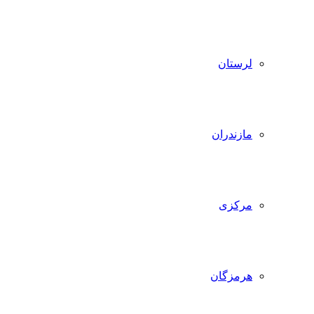
لرستان
مازندران
مرکزی
هرمزگان