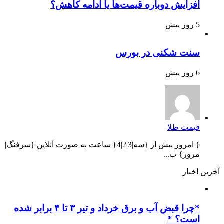
افزایش دوباره قیمت‌ها یا ادامه کاهش؟
5 روز پیش
سنت شکنی در بورس
6 روز پیش
قیمت طلا
{ امروز بیش از {سه|3|2|4} ساعت به صورت آنلاین {سرفنگ|
مرور} ب...
آخرین اخبار
*چرا قبض آب و برق خرداد و تیر ۳ تا ۴ برابر شده
است؟ *