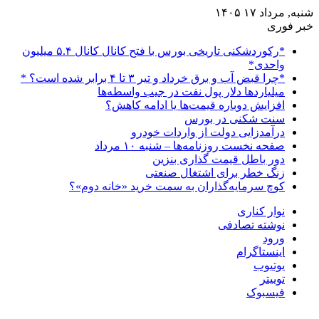
شنبه, مرداد ۱۷ ۱۴۰۵
خبر فوری
*رکوردشکنی تاریخی بورس با فتح کانال کانال ۵.۴ میلیون
واحدی*
*چرا قبض آب و برق خرداد و تیر ۳ تا ۴ برابر شده است؟ *
میلیاردها دلار پول نفت در جیب واسطه‌ها
افزایش دوباره قیمت‌ها یا ادامه کاهش؟
سنت شکنی در بورس
درآمدزایی دولت از واردات خودرو
صفحه نخست روزنامه‌ها – شنبه ۱۰ مرداد
دور باطل قیمت گذاری بنزین
زنگ خطر برای اشتغال صنعتی
کوچ سرمایه‌گذاران به سمت خرید «خانه دوم»؟
نوار کناری
نوشته تصادفی
ورود
اینستاگرام
یوتیوب
توییتر
فیسبوک