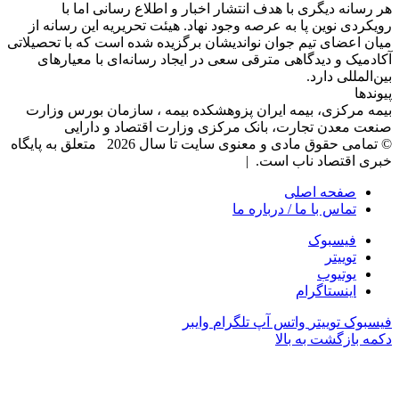
هر رسانه دیگری با هدف انتشار اخبار و اطلاع رسانی اما با
رویکردی نوین پا به عرصه وجود نهاد. هیئت تحریریه این رسانه از
میان اعضای تیم جوان نواندیشان برگزیده شده است که با تحصیلاتی
آکادمیک و دیدگاهی‌ مترقی سعی در ایجاد رسانه‌ای با معیار‌های
بین‌المللی دارد.
پیوندها
بیمه مرکزی، بیمه ایران پزوهشکده بیمه ، سازمان بورس وزارت
صنعت معدن تجارت، بانک مرکزی وزارت اقتصاد و دارایی
© تمامی حقوق مادی و معنوی سایت تا سال 2026 متعلق به پایگاه
خبری اقتصاد ناب است. |
صفحه اصلی
تماس با ما / درباره ما
فیسبوک
توییتر
یوتیوب
اینستاگرام
فیسبوک
توییتر
واتس آپ
تلگرام
وایبر
دکمه بازگشت به بالا