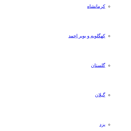
کرمانشاه
کهگلویه و بویر احمد
گلستان
گیلان
یزد