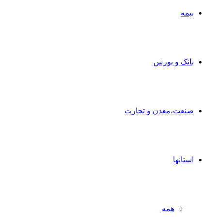
بیمه
بانک و بورس
صنعت،معدن و تجارت
استانها
همه