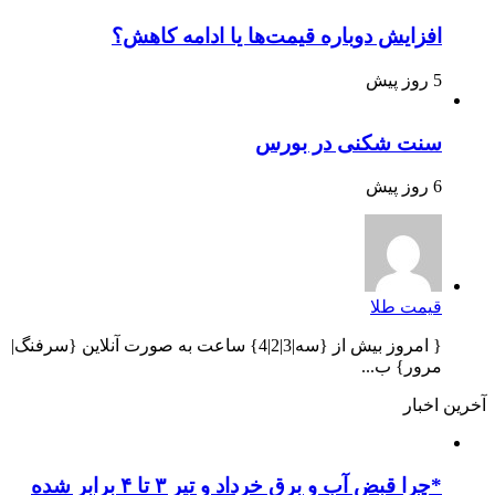
افزایش دوباره قیمت‌ها یا ادامه کاهش؟
5 روز پیش
سنت شکنی در بورس
6 روز پیش
قیمت طلا
{ امروز بیش از {سه|3|2|4} ساعت به صورت آنلاین {سرفنگ|
مرور} ب...
آخرین اخبار
*چرا قبض آب و برق خرداد و تیر ۳ تا ۴ برابر شده