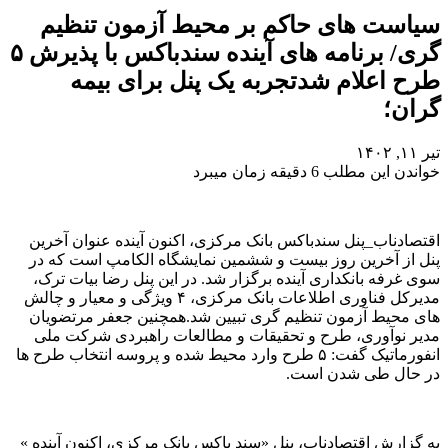
سیاست های حاکم بر محیط آزمون تنظیم
گری/ برنامه های آینده سندباکس با پذیرش ۵
طرح اعلام شدتجربه یک پنل برای بیمه
گران؛
تیر ۱۱, ۱۴۰۲
خواندن این مطلب 6 دقیقه زمان میبرد
اقتصادناب_پنل سندباکس بانک مرکزی، اکنون آینده عنوان آخرین
پنل از آخرین روز بیست و ششمین نمایشگاه الکامپ است که در
سوی غرفه بانکداری آینده برگزار شد. در این پنل رضا بیات ترک،
مدیرکل فناوری اطلاعات بانک مرکزی، ۴ ویژگی و معیار و چالش
های محیط آزمون تنظیم گری تبیین شد.همچنین جعفر مرتضویان
مدیر نوآوری، طرح و تحقیقات و مطالعات راهبردی شرکت ملی
انفورماتیک گفت: ۵ طرح وارد محیط شده و پروسه انتخاب طرح ها
در حال طی شدن است.
به گزارش اقتصادناب، پنل «سند باکس بانک مرکزی، اکنون آینده »