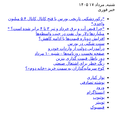
شنبه, مرداد ۱۷ ۱۴۰۵
خبر فوری
*رکوردشکنی تاریخی بورس با فتح کانال کانال ۵.۴ میلیون
واحدی*
*چرا قبض آب و برق خرداد و تیر ۳ تا ۴ برابر شده است؟ *
میلیاردها دلار پول نفت در جیب واسطه‌ها
افزایش دوباره قیمت‌ها یا ادامه کاهش؟
سنت شکنی در بورس
درآمدزایی دولت از واردات خودرو
صفحه نخست روزنامه‌ها – شنبه ۱۰ مرداد
دور باطل قیمت گذاری بنزین
زنگ خطر برای اشتغال صنعتی
کوچ سرمایه‌گذاران به سمت خرید «خانه دوم»؟
نوار کناری
نوشته تصادفی
ورود
اینستاگرام
یوتیوب
توییتر
فیسبوک