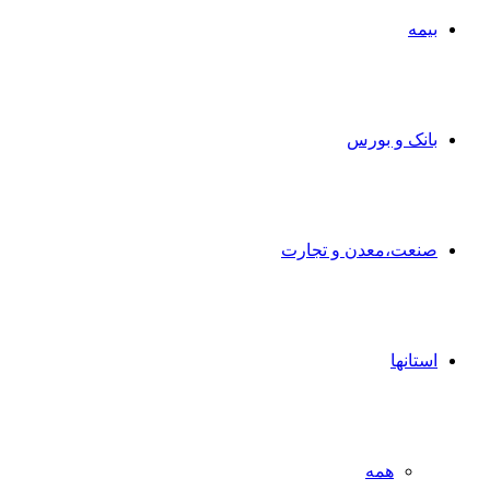
بیمه
بانک و بورس
صنعت،معدن و تجارت
استانها
همه