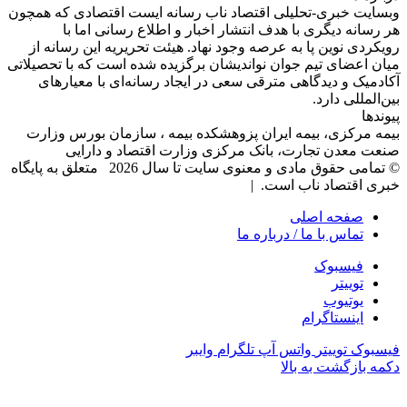
وبسایت خبری-تحلیلی اقتصاد ناب رسانه‌ ایست اقتصادی که همچون
هر رسانه دیگری با هدف انتشار اخبار و اطلاع رسانی اما با
رویکردی نوین پا به عرصه وجود نهاد. هیئت تحریریه این رسانه از
میان اعضای تیم جوان نواندیشان برگزیده شده است که با تحصیلاتی
آکادمیک و دیدگاهی‌ مترقی سعی در ایجاد رسانه‌ای با معیار‌های
بین‌المللی دارد.
پیوندها
بیمه مرکزی، بیمه ایران پزوهشکده بیمه ، سازمان بورس وزارت
صنعت معدن تجارت، بانک مرکزی وزارت اقتصاد و دارایی
© تمامی حقوق مادی و معنوی سایت تا سال 2026 متعلق به پایگاه
خبری اقتصاد ناب است. |
صفحه اصلی
تماس با ما / درباره ما
فیسبوک
توییتر
یوتیوب
اینستاگرام
فیسبوک
توییتر
واتس آپ
تلگرام
وایبر
دکمه بازگشت به بالا