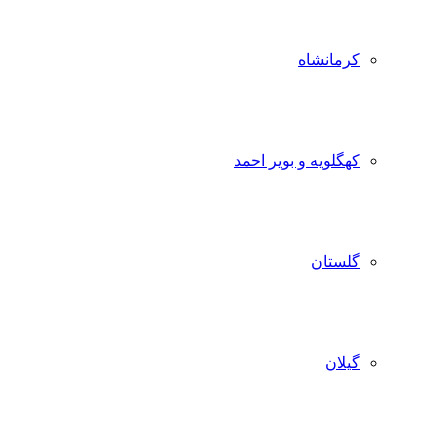
کرمانشاه
کهگلویه و بویر احمد
گلستان
گیلان