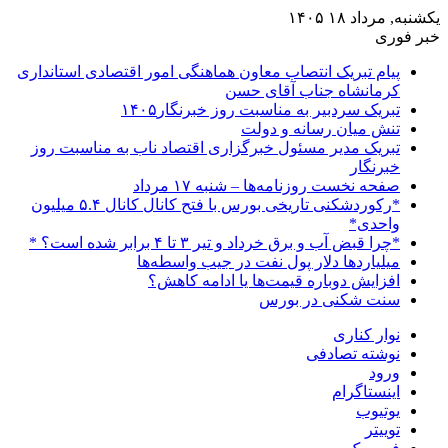
یکشنبه, مرداد ۱۸ ۱۴۰۵
خبر فوری
پیام تبریک انتصاب معاون هماهنگی امور اقتصادی استانداری
کرمانشاه جناب آقای حسن
تبریک سردبیر به مناسبت روز خبرنگار۱۴۰۵
تنش میان رسانه و دولت
تبریک مدیر مسئول خبرگزاری اقتصاد ناب به مناسبت روز
خبرنگار
صفحه نخست روزنامه‌ها – شنبه ۱۷ مرداد
*رکوردشکنی تاریخی بورس با فتح کانال کانال ۵.۴ میلیون
واحدی*
*چرا قبض آب و برق خرداد و تیر ۳ تا ۴ برابر شده است؟ *
میلیاردها دلار پول نفت در جیب واسطه‌ها
افزایش دوباره قیمت‌ها یا ادامه کاهش؟
سنت شکنی در بورس
نوار کناری
نوشته تصادفی
ورود
اینستاگرام
یوتیوب
توییتر