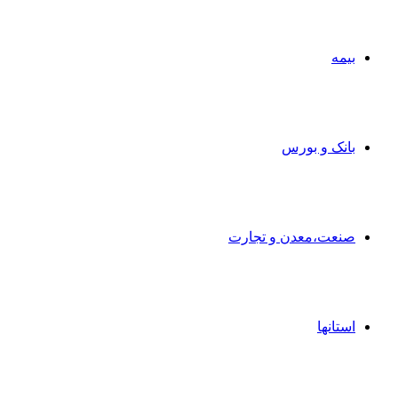
بیمه
بانک و بورس
صنعت،معدن و تجارت
استانها