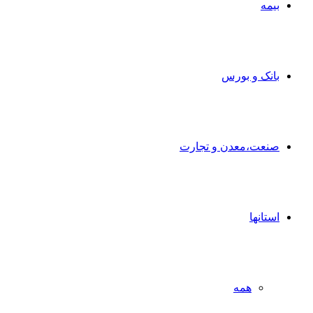
بیمه
بانک و بورس
صنعت،معدن و تجارت
استانها
همه