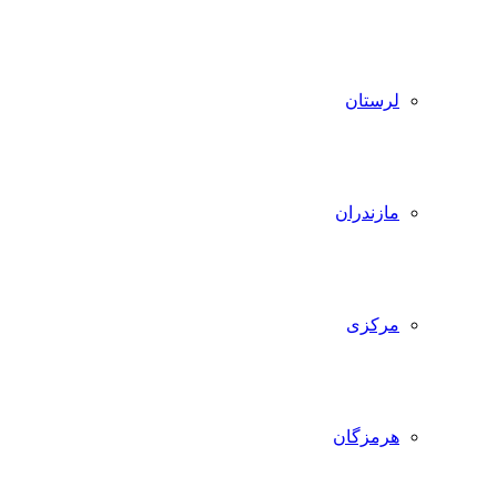
لرستان
مازندران
مرکزی
هرمزگان