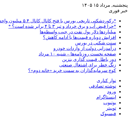
پنجشنبه, مرداد ۱۵ ۱۴۰۵
خبر فوری
*رکوردشکنی تاریخی بورس با فتح کانال کانال ۵.۴ میلیون واحدی*
*چرا قبض آب و برق خرداد و تیر ۳ تا ۴ برابر شده است؟ *
میلیاردها دلار پول نفت در جیب واسطه‌ها
افزایش دوباره قیمت‌ها یا ادامه کاهش؟
سنت شکنی در بورس
درآمدزایی دولت از واردات خودرو
صفحه نخست روزنامه‌ها – شنبه ۱۰ مرداد
دور باطل قیمت گذاری بنزین
زنگ خطر برای اشتغال صنعتی
کوچ سرمایه‌گذاران به سمت خرید «خانه دوم»؟
نوار کناری
نوشته تصادفی
ورود
اینستاگرام
یوتیوب
توییتر
فیسبوک