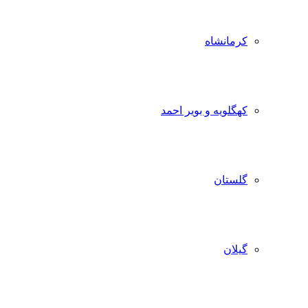
کرمانشاه
کهگلویه و بویر احمد
گلستان
گیلان