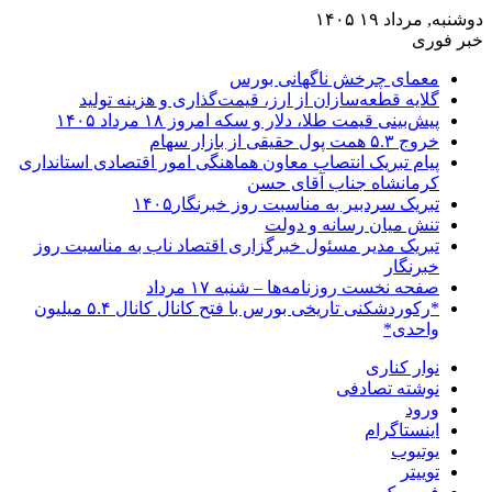
دوشنبه, مرداد ۱۹ ۱۴۰۵
خبر فوری
معمای چرخش ناگهانی بورس
گلایه قطعه‌سازان از ارز، قیمت‌گذاری و هزینه تولید
پیش‌بینی قیمت طلا، دلار و سکه امروز ۱۸ مرداد ۱۴۰۵
خروج ۵.۳ همت پول حقیقی از بازار سهام
پیام تبریک انتصاب معاون هماهنگی امور اقتصادی استانداری
کرمانشاه جناب آقای حسن
تبریک سردبیر به مناسبت روز خبرنگار۱۴۰۵
تنش میان رسانه و دولت
تبریک مدیر مسئول خبرگزاری اقتصاد ناب به مناسبت روز
خبرنگار
صفحه نخست روزنامه‌ها – شنبه ۱۷ مرداد
*رکوردشکنی تاریخی بورس با فتح کانال کانال ۵.۴ میلیون
واحدی*
نوار کناری
نوشته تصادفی
ورود
اینستاگرام
یوتیوب
توییتر