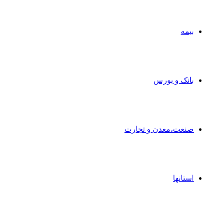
بیمه
بانک و بورس
صنعت،معدن و تجارت
استانها