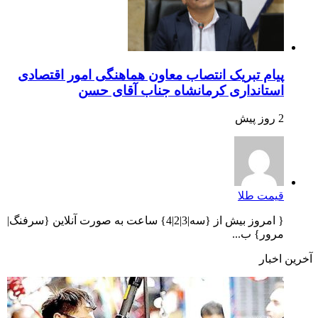
پیام تبریک انتصاب معاون هماهنگی امور اقتصادی
استانداری کرمانشاه جناب آقای حسن
2 روز پیش
قیمت طلا
{ امروز بیش از {سه|3|2|4} ساعت به صورت آنلاین {سرفنگ|
مرور} ب...
آخرین اخبار