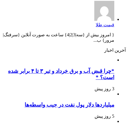
قیمت طلا
{ امروز بیش از {سه|3|2|4} ساعت به صورت آنلاین {سرفنگ|
مرور} ب...
آخرین اخبار
*چرا قبض آب و برق خرداد و تیر ۳ تا ۴ برابر شده
است؟ *
3 روز پیش
میلیاردها دلار پول نفت در جیب واسطه‌ها
5 روز پیش