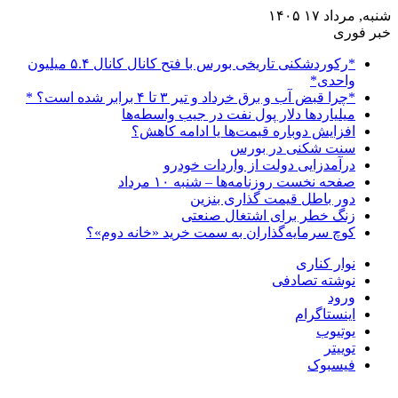
شنبه, مرداد ۱۷ ۱۴۰۵
خبر فوری
*رکوردشکنی تاریخی بورس با فتح کانال کانال ۵.۴ میلیون
واحدی*
*چرا قبض آب و برق خرداد و تیر ۳ تا ۴ برابر شده است؟ *
میلیاردها دلار پول نفت در جیب واسطه‌ها
افزایش دوباره قیمت‌ها یا ادامه کاهش؟
سنت شکنی در بورس
درآمدزایی دولت از واردات خودرو
صفحه نخست روزنامه‌ها – شنبه ۱۰ مرداد
دور باطل قیمت گذاری بنزین
زنگ خطر برای اشتغال صنعتی
کوچ سرمایه‌گذاران به سمت خرید «خانه دوم»؟
نوار کناری
نوشته تصادفی
ورود
اینستاگرام
یوتیوب
توییتر
فیسبوک