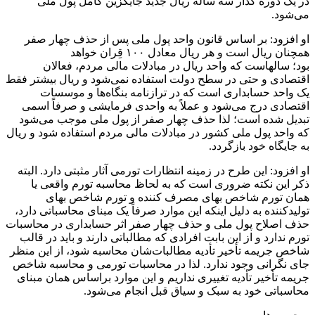
در یک دوره گذار سه ساله ریال جدید جایگزین کامل پول ملی
می‌شود.
او افزود: بر اساس قانون واحد پول ملی پس از حذف چهار صفر
همچنان ریال است و هر ریال معادل ۱۰۰ قِران خواهد
بود؛ سالهاست که واحد ریال در مبادلات مالی مردم، فعالان
اقتصادی و حتی در سطح دولت استفاده نمی‌شود و ریال بیشتر فقط
یک واحد حسابداری است که در ترازنامه بنگاه‌ها و موسسات
اقتصادی درج می‌شود و عملاً به واحدی فرمایشی و صرفاً اسمی
تبدیل شده است؛ لذا حذف چهار صفر از پول ملی موجب می‌شود
که واحد پول ملی کشور در مبادلات مالی مردم استفاده شود و ریال
به جایگاه خود بازگردد.
او افزود: این طرح در زمینه انتظارات تورمی آثار مثبتی دارد. البته
ذکر این نکته ضروری است که به لحاظ محاسبه تورم واقعی یا
همان تورم شاخص بهای مصرف کننده و تورم شاخص بهای
تولیدکننده به دلیل اینکه این موارد صرفاً یک مبنای محاسباتی دارد،
حذف اصلاح پول ملی و حذف چهار صفر اثر حسابداری در محاسبات
تورم ندارد و از این بابت افرادی که مطالباتی دارند و باید در قالب
شاخص جریمه تأخیر تأدیه مطالبات‌شان محاسبه شود، از این منظر
جای نگرانی وجود ندارد. لذا در محاسبات تورمی و محاسبه شاخص
جریمه تأخیر تأدیه تغییری نداریم و این موارد براساس همان مبنای
محاسباتی خود به سبک و سیاق قبل انجام می‌شود.