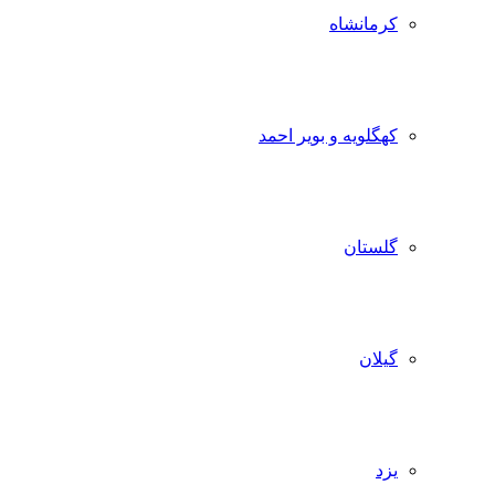
کرمانشاه
کهگلویه و بویر احمد
گلستان
گیلان
یزد