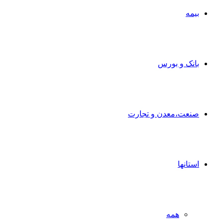
بیمه
بانک و بورس
صنعت،معدن و تجارت
استانها
همه